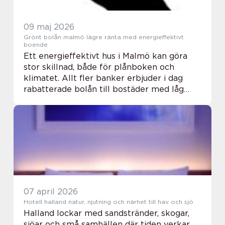
09 maj 2026
Grönt bolån malmö lägre ränta med energieffektivt
boende
Ett energieffektivt hus i Malmö kan göra
stor skillnad, både för plånboken och
klimatet. Allt fler banker erbjuder i dag
rabatterade bolån till bostäder med låg
energiförbrukning. För många handlar det
om tusentals kronor per år i sparade
räntekostna...
07 april 2026
Hotell halland natur, njutning och närhet till hav och sjö
Halland lockar med sandstränder, skogar,
sjöar och små samhällen där tiden verkar