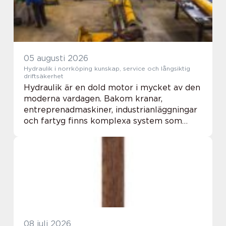
05 augusti 2026
Hydraulik i norrköping kunskap, service och långsiktig
driftsäkerhet
Hydraulik är en dold motor i mycket av den
moderna vardagen. Bakom kranar,
entreprenadmaskiner, industrianläggningar
och fartyg finns komplexa system som
bygger på oljetryck, ventiler, pumpar och
slangar. I en stark industristad som
Norrköping spelar...
08 juli 2026