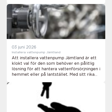
blir den mer än ett färdmedel. Den blir en
mobil annonsyta som arbetar varje dag,
året runt utan d...
03 juni 2026
Installera vattenpump Jämtland
Att installera vattenpump Jämtland är ett
klokt val för den som behöver en pålitlig
lösning för att hantera vattenförsörjningen i
hemmet eller på lantstället. Med sitt rika
naturlandskap erbjud...