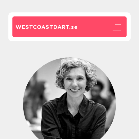
WESTCOASTDART.
se