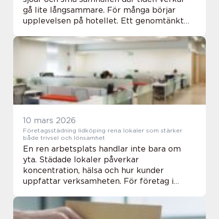
gå lite långsammare. För många börjar
upplevelsen på hotellet. Ett genomtänkt
boende gör skillnad oavsett om resan
handlar om vandring, god mat, konferens
eller en enke...
10 mars 2026
Företagsstädning lidköping rena lokaler som stärker
både trivsel och lönsamhet
En ren arbetsplats handlar inte bara om
yta. Städade lokaler påverkar
koncentration, hälsa och hur kunder
uppfattar verksamheten. För företag i
Lidköping kan genomtänkt städning vara en
enkel men kraftfull åtgärd för att skapa en
trygg arbetsmiljö oc...