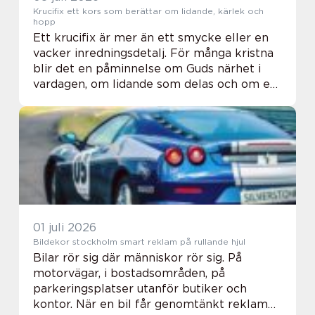
Krucifix ett kors som berättar om lidande, kärlek och
hopp
Ett krucifix är mer än ett smycke eller en
vacker inredningsdetalj. För många kristna
blir det en påminnelse om Guds närhet i
vardagen, om lidande som delas och om ett
hopp som bär genom allt. Genom
århundradena har krucifix följt människor i
bön, so...
01 juli 2026
Bildekor stockholm smart reklam på rullande hjul
Bilar rör sig där människor rör sig. På
motorvägar, i bostadsområden, på
parkeringsplatser utanför butiker och
kontor. När en bil får genomtänkt reklam