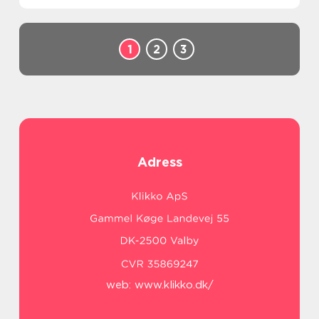
skapa avstånd över tid. Parterapi
Väster&ari...
1
2
3
Adress
web:
www.klikko.dk/