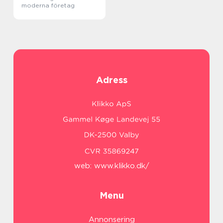
moderna företag
Adress
web:
www.klikko.dk/
Menu
Annonsering