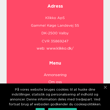
Adress
web:
www.klikko.dk/
Menu
Annonsering
Om oss
Cookies
På vores website bruges cookies til at huske dine
indstillinger, statistik og personalisering af indhold og
Kontakta oss
annoncer. Denne information deles med tredjepart. Ved
Sitemap
fortsat brug af websiden godkender du cookiepolitikken.