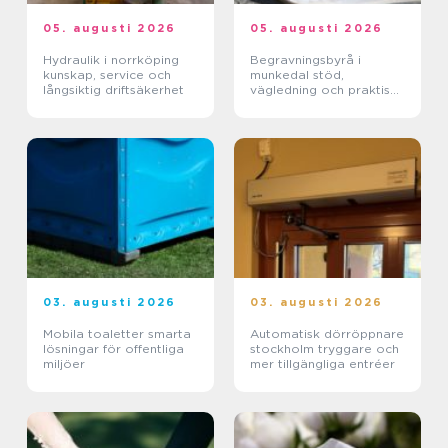
05. augusti 2026
05. augusti 2026
Hydraulik i norrköping
Begravningsbyrå i
kunskap, service och
munkedal stöd,
långsiktig driftsäkerhet
vägledning och praktisk
hjälp när någon dör
03. augusti 2026
03. augusti 2026
Mobila toaletter smarta
Automatisk dörröppnare
lösningar för offentliga
stockholm tryggare och
miljöer
mer tillgängliga entréer