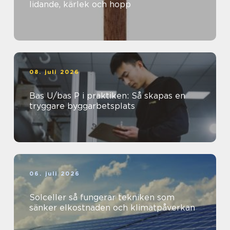
lidande, kärlek och hopp
08. juli 2026
Bas U/bas P i praktiken: Så skapas en
tryggare byggarbetsplats
06. juli 2026
Solceller så fungerar tekniken som
sänker elkostnaden och klimatpåverkan