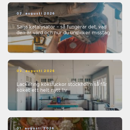
02. augusti 2026
Sälja katalysator – så fungerar det, vad
den är värd och hur du undviker misstag
02. augusti 2026
Lackering köksluckor stockholm så får
köket ett helt nytt liv
01. augusti 2026