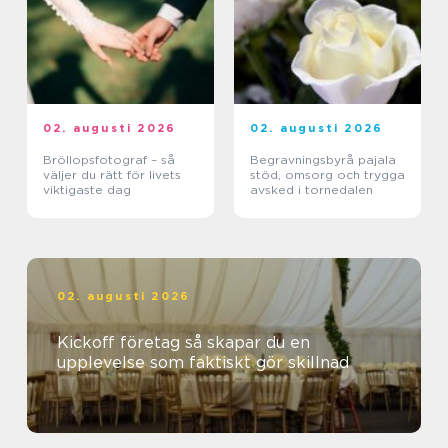
02. augusti 2026
02. augusti 2026
Bröllopsfotograf – så
Begravningsbyrå pajala
väljer du rätt för livets
stöd, omsorg och trygga
viktigaste dag
avsked i tornedalen
02. augusti 2026
Kickoff företag så skapar du en
upplevelse som faktiskt gör skillnad