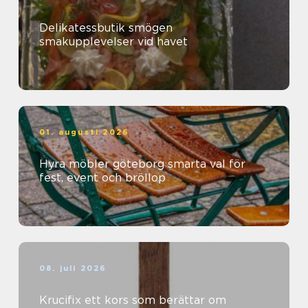
Delikatessbutik smögen
smakupplevelser vid havet
01. augusti 2026
Hyra möbler göteborg smarta val för
fest, event och bröllop
08. juli 2026
Krucifix ett kors som berättar om