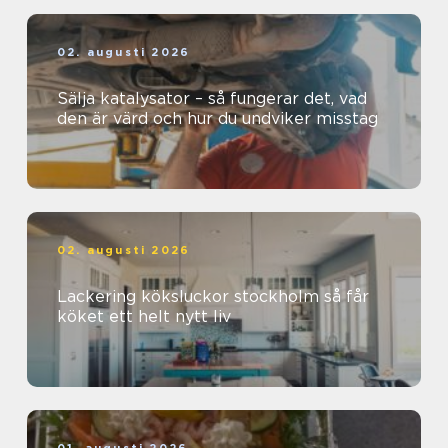
02. augusti 2026
Sälja katalysator – så fungerar det, vad
den är värd och hur du undviker misstag
02. augusti 2026
Lackering köksluckor stockholm så får
köket ett helt nytt liv