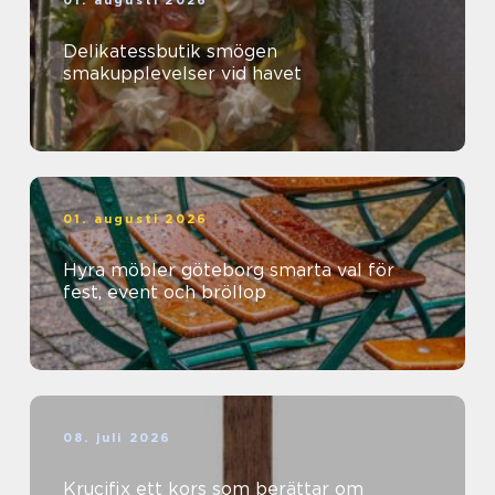
01. augusti 2026
Delikatessbutik smögen
smakupplevelser vid havet
01. augusti 2026
Hyra möbler göteborg smarta val för
fest, event och bröllop
08. juli 2026
Krucifix ett kors som berättar om