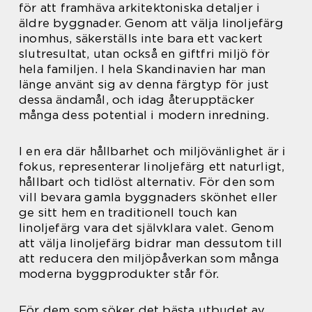
för att framhäva arkitektoniska detaljer i
äldre byggnader. Genom att välja linoljefärg
inomhus, säkerställs inte bara ett vackert
slutresultat, utan också en giftfri miljö för
hela familjen. I hela Skandinavien har man
länge använt sig av denna färgtyp för just
dessa ändamål, och idag återupptäcker
många dess potential i modern inredning.
I en era där hållbarhet och miljövänlighet är i
fokus, representerar linoljefärg ett naturligt,
hållbart och tidlöst alternativ. För den som
vill bevara gamla byggnaders skönhet eller
ge sitt hem en traditionell touch kan
linoljefärg vara det självklara valet. Genom
att välja linoljefärg bidrar man dessutom till
att reducera den miljöpåverkan som många
moderna byggprodukter står för.
För dem som söker det bästa utbudet av