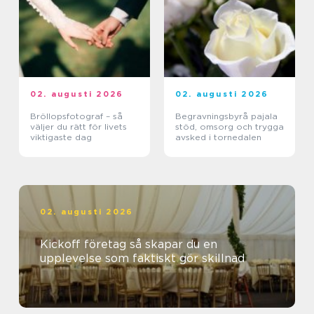
02. augusti 2026
02. augusti 2026
Bröllopsfotograf – så
Begravningsbyrå pajala
väljer du rätt för livets
stöd, omsorg och trygga
viktigaste dag
avsked i tornedalen
02. augusti 2026
Kickoff företag så skapar du en
upplevelse som faktiskt gör skillnad