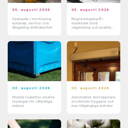
05. augusti 2026
05. augusti 2026
Hydraulik i norrköping
Begravningsbyrå i
kunskap, service och
munkedal stöd,
långsiktig driftsäkerhet
vägledning och praktisk
hjälp när någon dör
03. augusti 2026
03. augusti 2026
Mobila toaletter smarta
Automatisk dörröppnare
lösningar för offentliga
stockholm tryggare och
miljöer
mer tillgängliga entréer