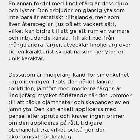
En annan fördel med linoljefärg är dess djup
och lyster. Den erbjuder en glansig yta som
inte bara är estetiskt tilltalande, men som
även återspeglar ljus på ett vackert sätt,
vilket kan bidra till att ge ett rum en varmare
och inbjudande känsla. Till skillnad från
många andra färger, utvecklar linoljefärg över
tid en karakteristisk patina som ger ytan en
unik karaktär.
Dessutom är linoljefärg känd för sin enkelhet
i appliceringen. Trots den något längre
torktiden, jämfört med moderna färger, är
linoljefärg mycket förlåtande när det kommer
till att täcka ojämnheter och skapandet av en
jämn yta. Den kan enkelt appliceras med
pensel eller spruta och kräver ingen primer
om den appliceras på rått, tidigare
obehandlat trä, vilket också gör den
ekonomiskt fördelaktig.