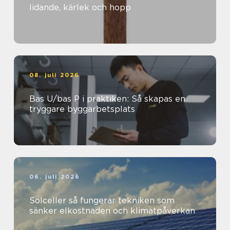
lidande, kärlek och hopp
08. juli 2026
Bas U/bas P i praktiken: Så skapas en
tryggare byggarbetsplats
06. juli 2026
Solceller så fungerar tekniken som
sänker elkostnaden och klimatpåverkan