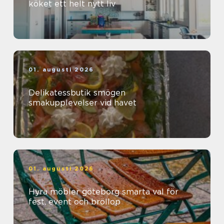
köket ett helt nytt liv
01. augusti 2026
Delikatessbutik smögen
smakupplevelser vid havet
01. augusti 2026
Hyra möbler göteborg smarta val för
fest, event och bröllop