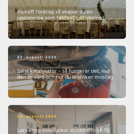
Kickoff företag så skapar du en
upplevelse som faktiskt gör skillnad
02. augusti 2026
Sälja katalysator – så fungerar det, vad
den är värd och hur du undviker misstag
02. augusti 2026
Lackering köksluckor stockholm så får