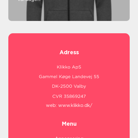
Adress
web:
www.klikko.dk/
Menu