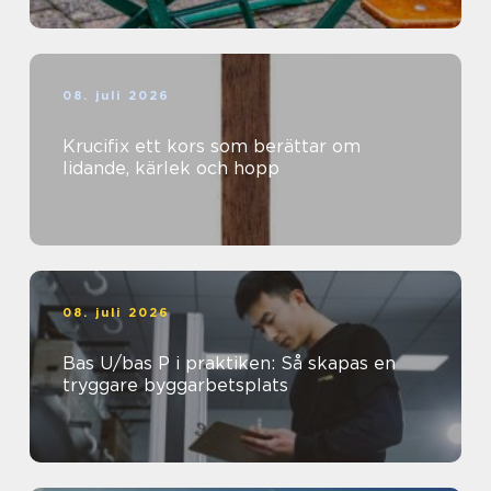
08. juli 2026
Krucifix ett kors som berättar om
lidande, kärlek och hopp
08. juli 2026
Bas U/bas P i praktiken: Så skapas en
tryggare byggarbetsplats