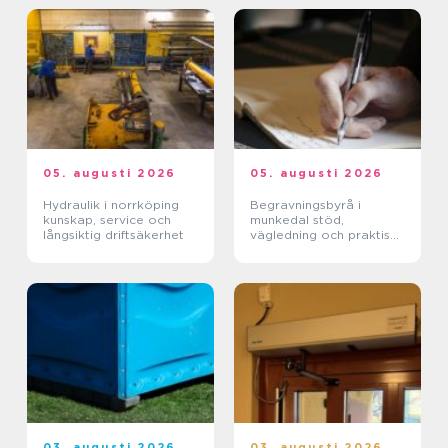
05. augusti 2026
05. augusti 2026
Hydraulik i norrköping
Begravningsbyrå i
kunskap, service och
munkedal stöd,
långsiktig driftsäkerhet
vägledning och praktisk
hjälp när någon dör
03. augusti 2026
03. augusti 2026