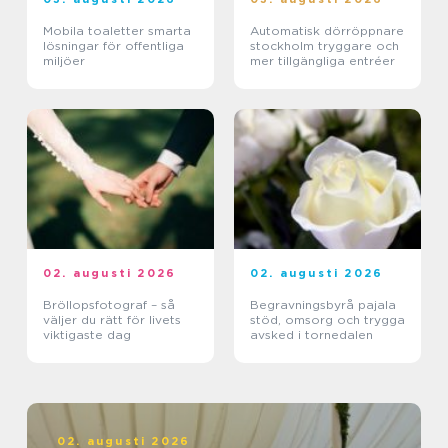
Mobila toaletter smarta
Automatisk dörröppnare
lösningar för offentliga
stockholm tryggare och
miljöer
mer tillgängliga entréer
02. augusti 2026
02. augusti 2026
Bröllopsfotograf – så
Begravningsbyrå pajala
väljer du rätt för livets
stöd, omsorg och trygga
viktigaste dag
avsked i tornedalen
02. augusti 2026