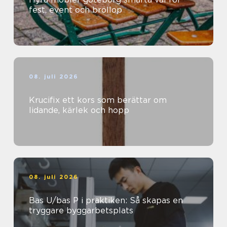
fest, event och bröllop
08. juli 2026
Krucifix ett kors som berättar om
lidande, kärlek och hopp
08. juli 2026
Bas U/bas P i praktiken: Så skapas en
tryggare byggarbetsplats