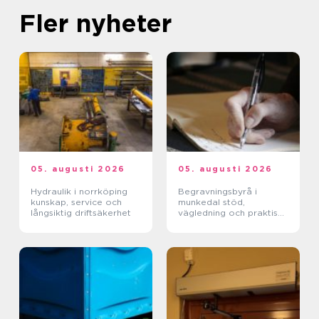
Fler nyheter
05. augusti 2026
05. augusti 2026
Hydraulik i norrköping
Begravningsbyrå i
kunskap, service och
munkedal stöd,
långsiktig driftsäkerhet
vägledning och praktisk
hjälp när någon dör