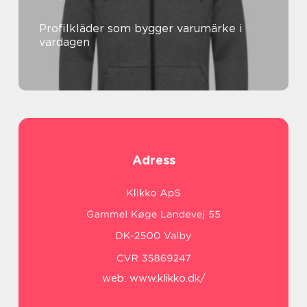
Profilkläder som bygger varumärke i
vardagen
Adress
web:
www.klikko.dk/