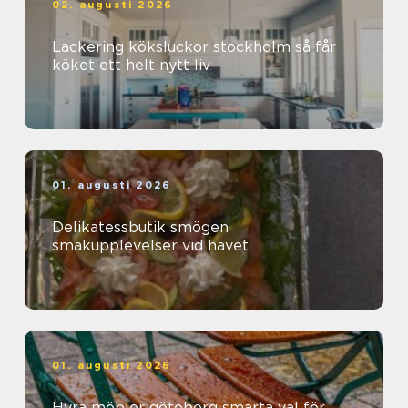
02. augusti 2026
Lackering köksluckor stockholm så får
köket ett helt nytt liv
01. augusti 2026
Delikatessbutik smögen
smakupplevelser vid havet
01. augusti 2026
Hyra möbler göteborg smarta val för