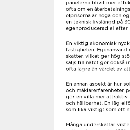
panelerna blivit mer effe
ofta om en återbetalnings
elpriserna är höga och eg
en teknisk livslängd på 3
egenproducerad el efter a
En viktig ekonomisk nycke
fastigheten. Egenanvänd e
skatter, vilket ger hög s
säljs till nätet ger också
ofta lägre än värdet av at
En annan aspekt är hur sol
och mäklarerfarenheter p
gör en villa mer attraktiv
och hållbarhet. En låg e
som lika viktigt som ett n
Många underskattar vikte