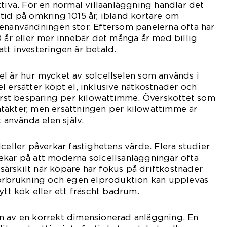
ktiva. För en normal villaanläggning handlar det
tid på omkring 1015 år, ibland kortare om
enanvändningen stor. Eftersom panelerna ofta har
0 år eller mer innebär det många år med billig
tt investeringen är betald.
l är hur mycket av solcellselen som används i
l ersätter köpt el, inklusive nätkostnader och
törst besparing per kilowattimme. Överskottet som
 intäkter, men ersättningen per kilowattimme är
t använda elen själv.
celler påverkar fastighetens värde. Flera studier
ekar på att moderna solcellsanläggningar ofta
, särskilt när köpare har fokus på driftkostnader
lförbrukning och egen elproduktion kan upplevas
ytt kök eller ett fräscht badrum.
n av en korrekt dimensionerad anläggning. En