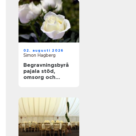
02. augusti 2026
Simon Hagberg
Begravningsbyrå
pajala stöd,
omsorg och
trygga avsked i
tornedalen