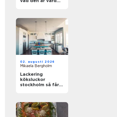
vad den är värd
och hur du
undviker misstag
02. augusti 2026
Mikaela Bergholm
Lackering
köksluckor
stockholm så får
köket ett helt nytt
liv