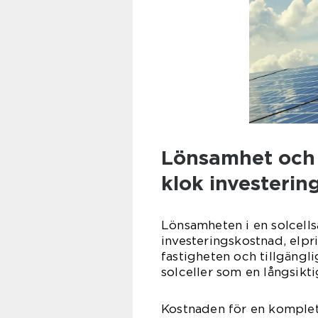
Lönsamhet och e
klok investerin
Lönsamheten i en solcells
investeringskostnad, elpri
fastigheten och tillgängl
solceller som en långsikt
Kostnaden för en komplett