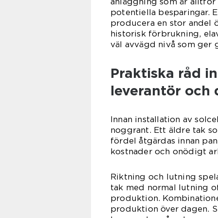
anläggning som är alltför 
potentiella besparingar. E
producera en stor andel ö
historisk förbrukning, ela
väl avvägd nivå som ger 
Praktiska råd in
leverantör och d
Innan installation av solc
noggrant. Ett äldre tak 
fördel åtgärdas innan pa
kostnader och onödigt arb
Riktning och lutning spela
tak med normal lutning of
produktion. Kombinatione
produktion över dagen. Sk