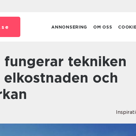
.
se
ANNONSERING
OM OSS
COOKI
 elkostnaden och
rkan
Inspirat