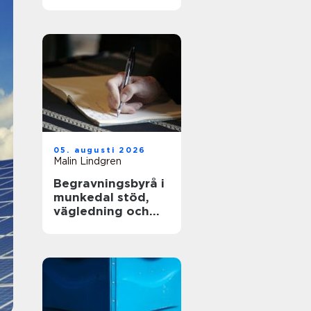
och långsiktig
driftsäkerhet
05. augusti 2026
Malin Lindgren
Begravningsbyrå i
munkedal stöd,
vägledning och
praktisk hjälp när
någon dör