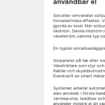
användbar el
Solceller omvandlar sollju
fotoelektriska effekten. V
gjorda av kisel. När sollj
likström. Denna likström 
växelström, samma typ so
En typisk solcellsanläggni
Solpaneler på tak eller m
Växelriktare som styr oc
Kablar och skyddsutrustn
Eventuellt en smart mätar
Systemet arbetar automati
elen används i första hand 
värmepump, laddbox och 
använder mindre el än vad