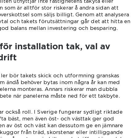
liten utnyttjar inte fastighetens takyta eller
n som är alltför stor riskerar å andra sidan att
verskottsel som säljs billigt. Genom att analysera
vtal och takets förutsättningar går det att hitta en
god balans mellan investering och besparing.
för installation tak, val av
rift
eller bör takets skick och utformning granskas
som ändå behöver bytas inom några år kan med
nelerna monteras. Annars riskerar man dubbla
ete när panelerna måste ned för ett takbyte.
r också roll. I Sverige fungerar sydligt riktade
ta bäst, men även öst- och västtak ger god
n av öst och väst kan dessutom ge en jämnare
uggor från träd, skorstenar eller intilliggande