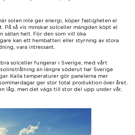
när solen inte ger energi, köper fastigheten el
t. På så vis minskar solceller mängden köpt el
n sällan helt. För den som vill öka
are kan ett hembatteri eller styrning av stora
ning, vara intressant.
 bra solceller fungerar i Sverige, med vårt
 solinstrålning än längre söderut har Sverige
ngar. Kalla temperaturer gör panelerna mer
a sommardagar ger stor total produktion över året.
n låg, men det vägs till stor del upp under vår,