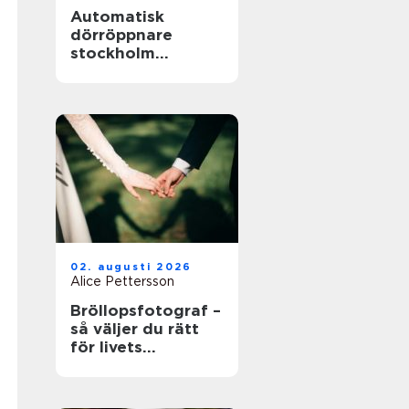
Automatisk
dörröppnare
stockholm
tryggare och mer
tillgängliga
entréer
02. augusti 2026
Alice Pettersson
Bröllopsfotograf –
så väljer du rätt
för livets
viktigaste dag