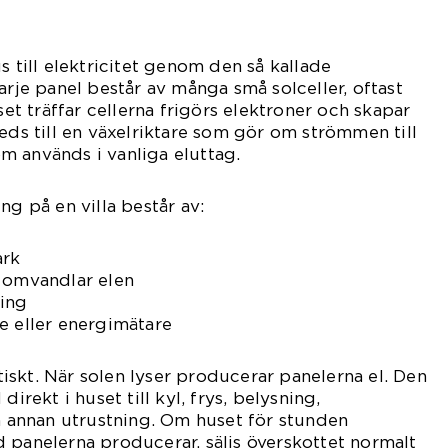
s till elektricitet genom den så kallade
arje panel består av många små solceller, oftast
uset träffar cellerna frigörs elektroner och skapar
leds till en växelriktare som gör om strömmen till
m används i vanliga eluttag.
ng på en villa består av:
ark
h omvandlar elen
ing
e eller energimätare
skt. När solen lyser producerar panelerna el. Den
direkt i huset till kyl, frys, belysning,
annan utrustning. Om huset för stunden
 panelerna producerar, säljs överskottet normalt