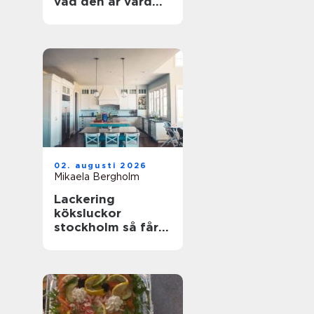
vad den är värd
och hur du
undviker misstag
02. augusti 2026
Mikaela Bergholm
Lackering
köksluckor
stockholm så får
köket ett helt nytt
liv