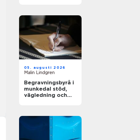
och långsiktig
driftsäkerhet
05. augusti 2026
Malin Lindgren
Begravningsbyrå i
munkedal stöd,
vägledning och
praktisk hjälp när
någon dör