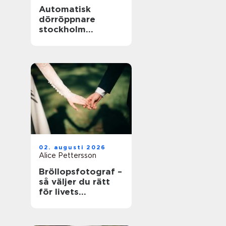
Automatisk
dörröppnare
stockholm
tryggare och mer
tillgängliga
entréer
02. augusti 2026
Alice Pettersson
Bröllopsfotograf –
så väljer du rätt
för livets
viktigaste dag