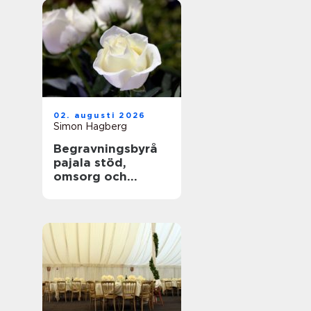
02. augusti 2026
Simon Hagberg
Begravningsbyrå
pajala stöd,
omsorg och
trygga avsked i
tornedalen