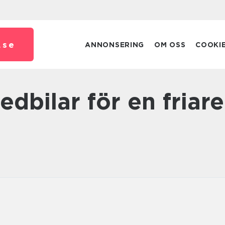
.
se
ANNONSERING
OM OSS
COOKI