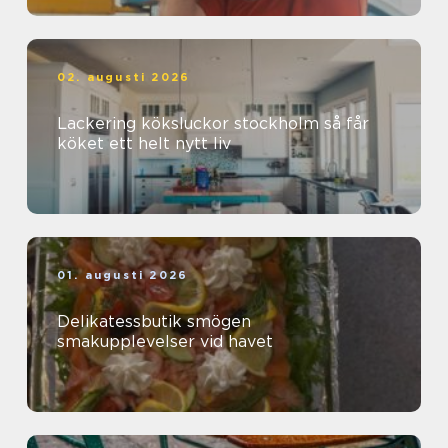
02. augusti 2026
Lackering köksluckor stockholm så får
köket ett helt nytt liv
01. augusti 2026
Delikatessbutik smögen
smakupplevelser vid havet