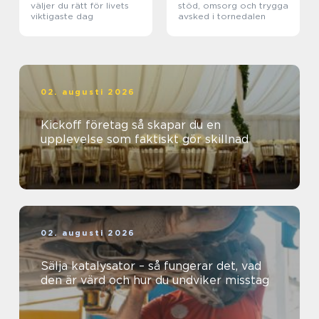
väljer du rätt för livets
stöd, omsorg och trygga
viktigaste dag
avsked i tornedalen
02. augusti 2026
Kickoff företag så skapar du en
upplevelse som faktiskt gör skillnad
02. augusti 2026
Sälja katalysator – så fungerar det, vad
den är värd och hur du undviker misstag