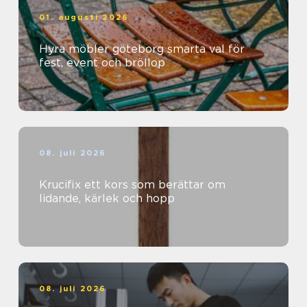
01. augusti 2026
Hyra möbler göteborg smarta val för
fest, event och bröllop
08. juli 2026
Krucifix ett kors som berättar om
lidande, kärlek och hopp
08. juli 2026