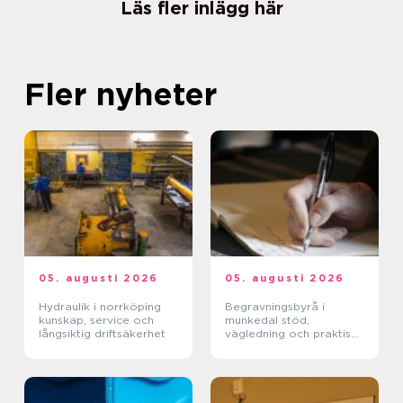
Läs fler inlägg här
Fler nyheter
05. augusti 2026
05. augusti 2026
Hydraulik i norrköping
Begravningsbyrå i
kunskap, service och
munkedal stöd,
långsiktig driftsäkerhet
vägledning och praktisk
hjälp när någon dör