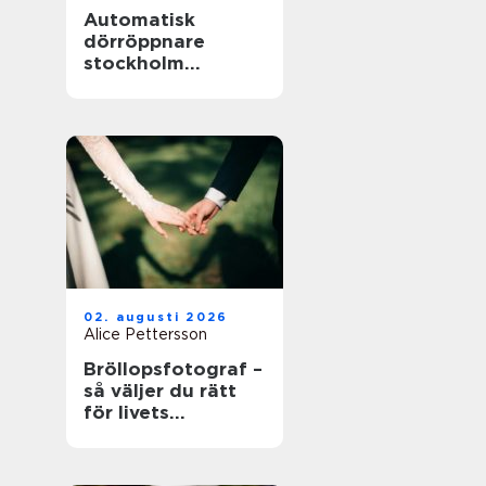
Automatisk
dörröppnare
stockholm
tryggare och mer
tillgängliga
entréer
02. augusti 2026
Alice Pettersson
Bröllopsfotograf –
så väljer du rätt
för livets
viktigaste dag