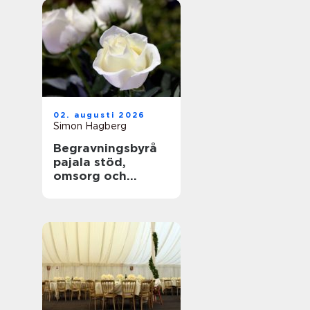
02. augusti 2026
Simon Hagberg
Begravningsbyrå
pajala stöd,
omsorg och
trygga avsked i
tornedalen