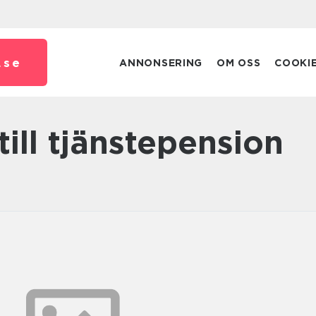
.
se
ANNONSERING
OM OSS
COOKI
 till tjänstepension