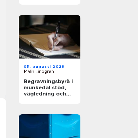
och långsiktig
driftsäkerhet
05. augusti 2026
Malin Lindgren
Begravningsbyrå i
munkedal stöd,
vägledning och
praktisk hjälp när
någon dör