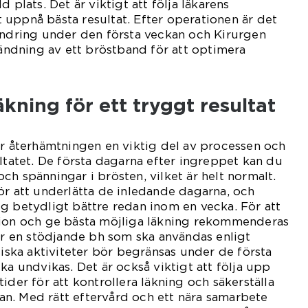
 plats. Det är viktigt att följa läkarens
uppnå bästa resultat. Efter operationen är det
indring under den första veckan och Kirurgen
dning av ett bröstband för att optimera
äkning för ett tryggt resultat
är återhämtningen en viktig del av processen och
ultatet. De första dagarna efter ingreppet kan du
ch spänningar i brösten, vilket är helt normalt.
ör att underlätta de inledande dagarna, och
g betydligt bättre redan inom en vecka. För att
tion och ge bästa möjliga läkning rekommenderas
ler en stödjande bh som ska användas enligt
siska aktiviteter bör begränsas under de första
ka undvikas. Det är också viktigt att följa upp
ider för att kontrollera läkning och säkerställa
plan. Med rätt eftervård och ett nära samarbete