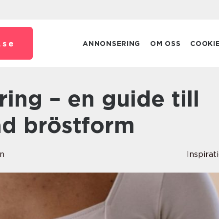
.
se
ANNONSERING
OM OSS
COOKI
ad bröstform
en
Inspirat