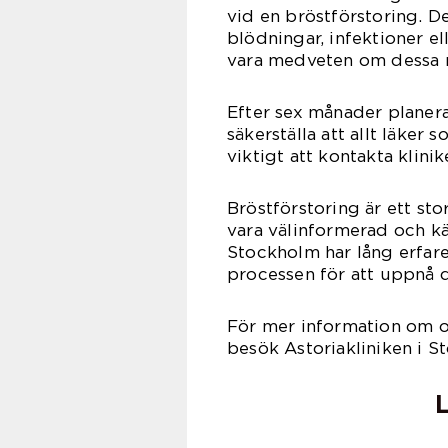
vid en bröstförstoring. D
blödningar, infektioner el
vara medveten om dessa r
Efter sex månader planera
säkerställa att allt läker
viktigt att kontakta klini
Bröstförstoring är ett sto
vara välinformerad och kä
Stockholm har lång erfare
processen för att uppnå d
För mer information om o
besök Astoriakliniken i S
L