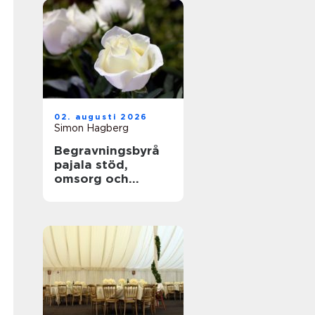
02. augusti 2026
Simon Hagberg
Begravningsbyrå
pajala stöd,
omsorg och
trygga avsked i
tornedalen