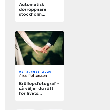
Automatisk
dörröppnare
stockholm
tryggare och mer
tillgängliga
entréer
02. augusti 2026
Alice Pettersson
Bröllopsfotograf –
så väljer du rätt
för livets
viktigaste dag