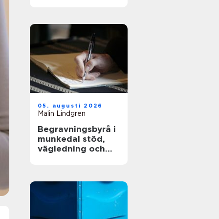
och långsiktig
driftsäkerhet
05. augusti 2026
Malin Lindgren
Begravningsbyrå i
munkedal stöd,
vägledning och
praktisk hjälp när
någon dör