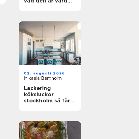
vad den är värd
och hur du
undviker misstag
02. augusti 2026
Mikaela Bergholm
Lackering
köksluckor
stockholm så får
köket ett helt nytt
liv