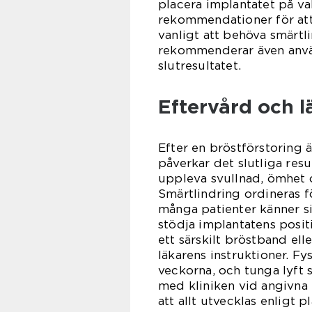
placera implantatet på vald
rekommendationer för att 
vanligt att behöva smärtl
rekommenderar även använ
slutresultatet.
Eftervård och l
Efter en bröstförstoring 
påverkar det slutliga res
uppleva svullnad, ömhet o
Smärtlindring ordineras f
många patienter känner si
stödja implantatens posi
ett särskilt bröstband el
läkarens instruktioner. Fy
veckorna, och tunga lyft s
med kliniken vid angivna t
att allt utvecklas enligt 