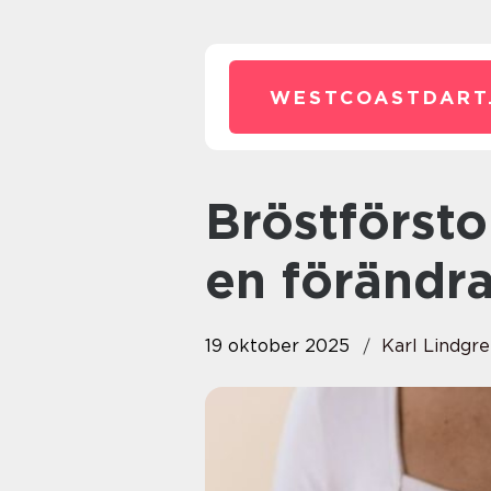
WESTCOASTDART
Bröstförstoring – en guide till
en förändr
19 oktober 2025
Karl Lindgr