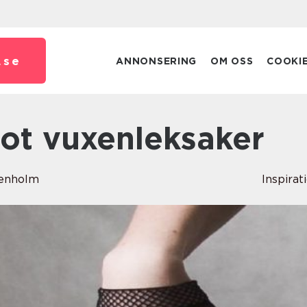
.
se
ANNONSERING
OM OSS
COOKI
mot vuxenleksaker
denholm
Inspirat