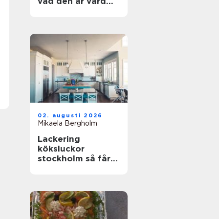
vad den är värd
och hur du
undviker misstag
02. augusti 2026
Mikaela Bergholm
Lackering
köksluckor
stockholm så får
köket ett helt nytt
liv