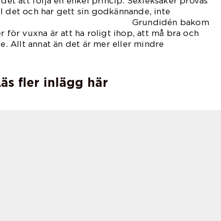
 det att följa en enkel princip. Sexleksaker prövas
l det och har gett sin godkännande, inte
 Grundidén bakom
r för vuxna är att ha roligt ihop, att må bra och
se. Allt annat än det är mer eller mindre
el.
äs fler inlägg här