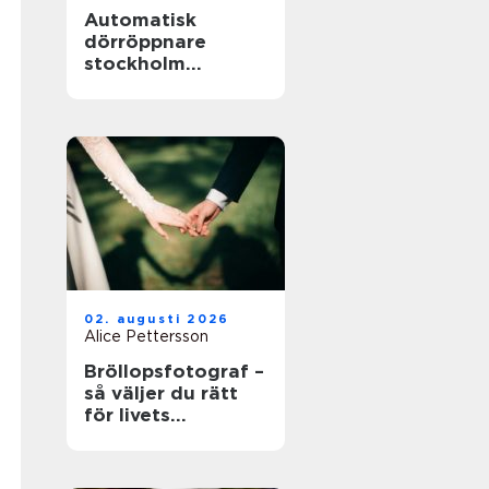
Automatisk
dörröppnare
stockholm
tryggare och mer
tillgängliga
entréer
02. augusti 2026
Alice Pettersson
Bröllopsfotograf –
så väljer du rätt
för livets
viktigaste dag