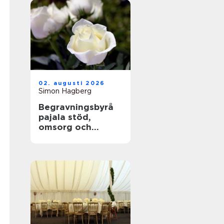
02. augusti 2026
Simon Hagberg
Begravningsbyrå
pajala stöd,
omsorg och
trygga avsked i
tornedalen