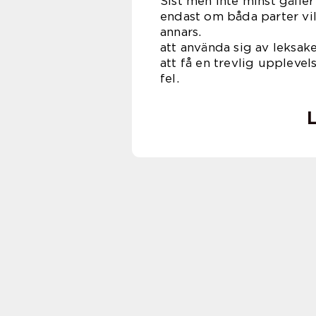
Sist men inte minst gäller
endast om båda parter vil
annars.
att använda sig av leksake
att få en trevlig upplevel
f
L