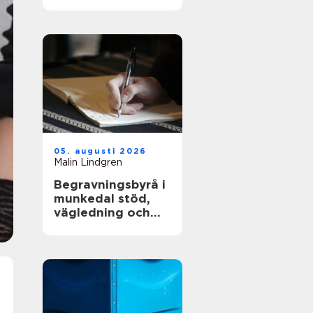
och långsiktig
driftsäkerhet
05. augusti 2026
Malin Lindgren
Begravningsbyrå i
munkedal stöd,
vägledning och
praktisk hjälp när
någon dör