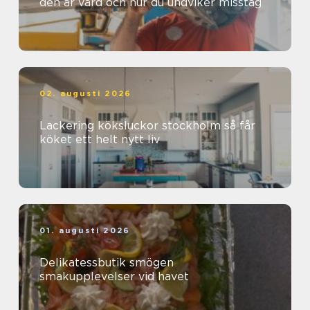
den är värd och hur du undviker misstag
02. augusti 2026
Lackering köksluckor stockholm så får
köket ett helt nytt liv
01. augusti 2026
Delikatessbutik smögen
smakupplevelser vid havet