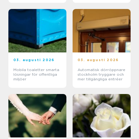
03. augusti 2026
03. augusti 2026
Mobila toaletter smarta
Automatisk dörröppnare
lösningar för offentliga
stockholm tryggare och
miljöer
mer tillgängliga entréer