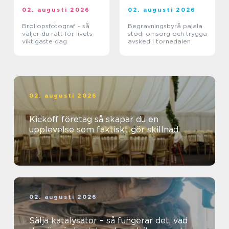
02. augusti 2026
02. augusti 2026
Bröllopsfotograf – så
Begravningsbyrå pajala
väljer du rätt för livets
stöd, omsorg och trygga
viktigaste dag
avsked i tornedalen
02. augusti 2026
Kickoff företag så skapar du en
upplevelse som faktiskt gör skillnad
02. augusti 2026
Sälja katalysator – så fungerar det, vad