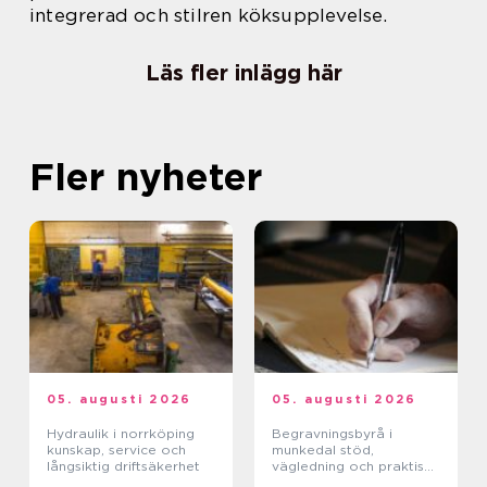
integrerad och stilren köksupplevelse.
Läs fler inlägg här
Fler nyheter
05. augusti 2026
05. augusti 2026
Hydraulik i norrköping
Begravningsbyrå i
kunskap, service och
munkedal stöd,
långsiktig driftsäkerhet
vägledning och praktisk
hjälp när någon dör