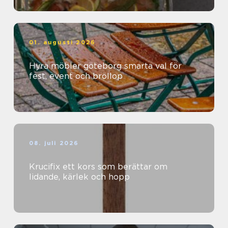
01. augusti 2026
Hyra möbler göteborg smarta val för
fest, event och bröllop
08. juli 2026
Krucifix ett kors som berättar om
lidande, kärlek och hopp