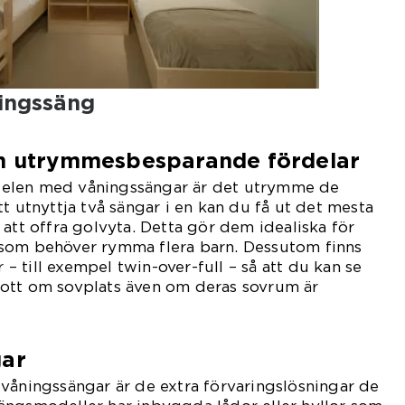
ingssäng
ch utrymmesbesparande fördelar
elen med våningssängar är det utrymme de
t utnyttja två sängar i en kan du få ut det mesta
 att offra golvyta. Detta gör dem idealiska för
som behöver rymma flera barn. Dessutom finns
r – till exempel twin-over-full – så att du kan se
r gott om sovplats även om deras sovrum är
gar
våningssängar är de extra förvaringslösningar de