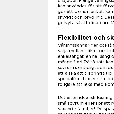
erbjuder. Många våningss
kan användas för att förva
gör att barnen enkelt kan 
snyggt och prydligt. Dess
golvyta så att dina barn 
Flexibilitet och sk
Våningssängar ger också fl
välja mellan olika konstru
enkelsängar, en hel säng 
många fler! På så sätt ka
sovrum samtidigt som du
att älska att tillbringa 
specialfunktioner som inb
roligare att leka med kom
Det är en idealisk lösnin
små sovrum eller för att 
växande familjer! De spar