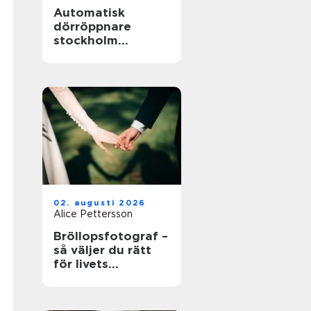
Automatisk
dörröppnare
stockholm
tryggare och mer
tillgängliga
entréer
02. augusti 2026
Alice Pettersson
Bröllopsfotograf –
så väljer du rätt
för livets
viktigaste dag