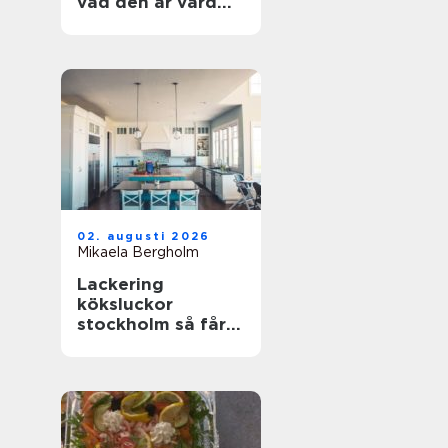
vad den är värd
och hur du
undviker misstag
02. augusti 2026
Mikaela Bergholm
Lackering
köksluckor
stockholm så får
köket ett helt nytt
liv