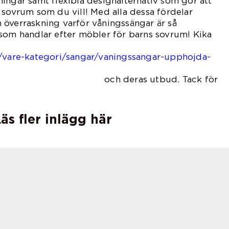
ingar samt flexibla designalternativ som gör att
 sovrum som du vill! Med alla dessa fördelar
 överraskning varför våningssängar är så
som handlar efter möbler för barns sovrum! Kika
e/vare-kategori/sangar/vaningssangar-upphojda-
s utbud. Tack för
äs fler inlägg här