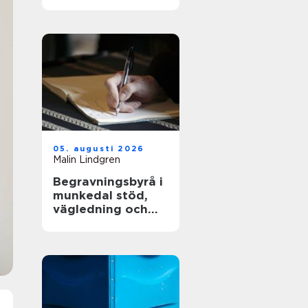
och långsiktig
driftsäkerhet
05. augusti 2026
Malin Lindgren
Begravningsbyrå i
munkedal stöd,
vägledning och
praktisk hjälp när
någon dör