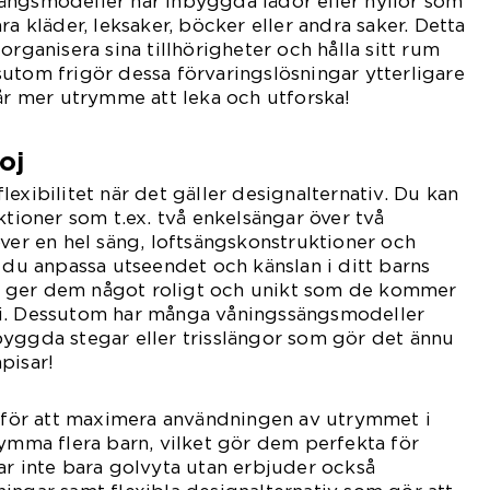
ängsmodeller har inbyggda lådor eller hyllor som
ra kläder, leksaker, böcker eller andra saker. Detta
organisera sina tillhörigheter och hålla sitt rum
utom frigör dessa förvaringslösningar ytterligare
får mer utrymme att leka och utforska!
oj
exibilitet när det gäller designalternativ. Du kan
ktioner som t.ex. två enkelsängar över två
över en hel säng, loftsängskonstruktioner och
n du anpassa utseendet och känslan i ditt barns
 ger dem något roligt och unikt som de kommer
tid i. Dessutom har många våningssängsmodeller
yggda stegar eller trisslängor som gör det ännu
pisar!
g för att maximera användningen av utrymmet i
rymma flera barn, vilket gör dem perfekta för
ar inte bara golvyta utan erbjuder också