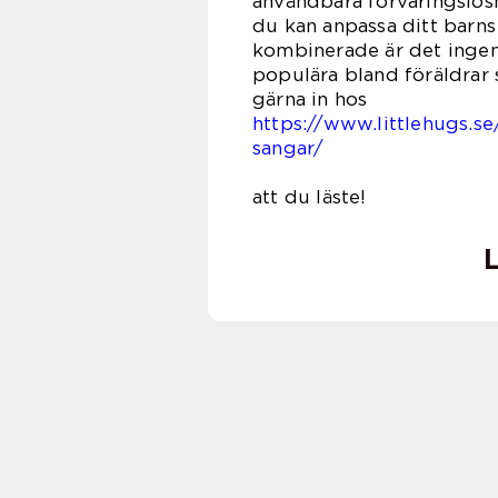
användbara förvaringslösn
du kan anpassa ditt barns
kombinerade är det ingen
populära bland föräldrar 
gärna in hos
https://www.littlehugs.s
sangar/
och dera
att du läste!
L