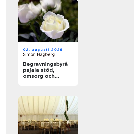
02. augusti 2026
Simon Hagberg
Begravningsbyrå
pajala stöd,
omsorg och
trygga avsked i
tornedalen