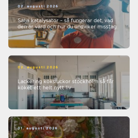
02. augusti 2026
Sälja katalysator – så fungerar det, vad
den är värd och hur du undviker misstag
02. augusti 2026
Lackering köksluckor stockholm så får
köket ett helt nytt liv
01. augusti 2026