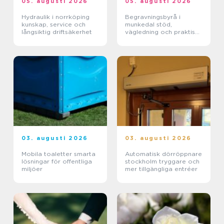
05. augusti 2026
05. augusti 2026
Hydraulik i norrköping
Begravningsbyrå i
kunskap, service och
munkedal stöd,
långsiktig driftsäkerhet
vägledning och praktisk
hjälp när någon dör
03. augusti 2026
03. augusti 2026
Mobila toaletter smarta
Automatisk dörröppnare
lösningar för offentliga
stockholm tryggare och
miljöer
mer tillgängliga entréer