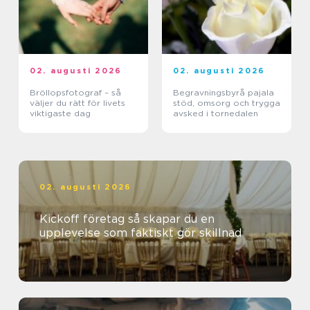
02. augusti 2026
02. augusti 2026
Bröllopsfotograf – så
Begravningsbyrå pajala
väljer du rätt för livets
stöd, omsorg och trygga
viktigaste dag
avsked i tornedalen
02. augusti 2026
Kickoff företag så skapar du en
upplevelse som faktiskt gör skillnad