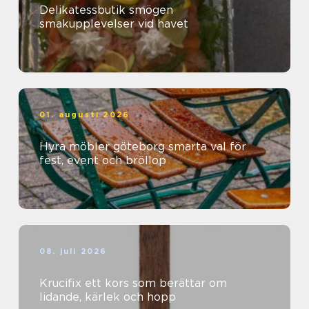
Delikatessbutik smögen
smakupplevelser vid havet
01. augusti 2026
Hyra möbler göteborg smarta val för
fest, event och bröllop
08. juli 2026
Krucifix ett kors som berättar om
lidande, kärlek och hopp