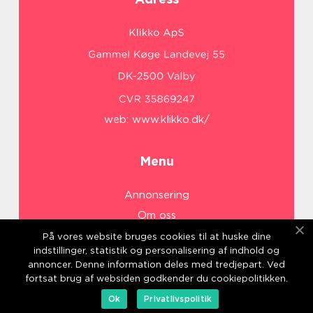
web:
www.klikko.dk/
Menu
Annonsering
Om oss
Cookies
På vores website bruges cookies til at huske dine
indstillinger, statistik og personalisering af indhold og
Kontakta oss
annoncer. Denne information deles med tredjepart. Ved
Sitemap
fortsat brug af websiden godkender du cookiepolitikken.
Ok
Privatlivspolitik