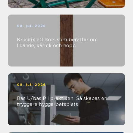
08. juli 2026
Krucifix ett kors som berättar om
lidande, kärlek och hopp
08. juli 2026
Bas U/bas P i praktiken: Så skapas en
tryggare byggarbetsplats