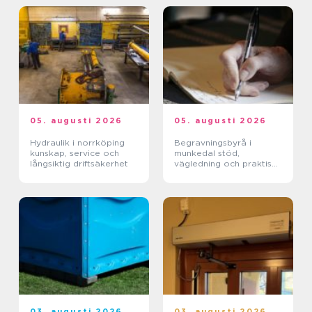
05. augusti 2026
05. augusti 2026
Hydraulik i norrköping
Begravningsbyrå i
kunskap, service och
munkedal stöd,
långsiktig driftsäkerhet
vägledning och praktisk
hjälp när någon dör
03. augusti 2026
03. augusti 2026