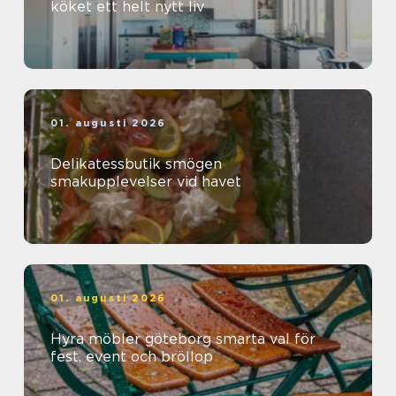
köket ett helt nytt liv
01. augusti 2026
Delikatessbutik smögen
smakupplevelser vid havet
01. augusti 2026
Hyra möbler göteborg smarta val för
fest, event och bröllop