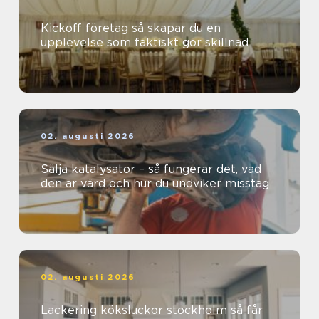
Kickoff företag så skapar du en
upplevelse som faktiskt gör skillnad
02. augusti 2026
Sälja katalysator – så fungerar det, vad
den är värd och hur du undviker misstag
02. augusti 2026
Lackering köksluckor stockholm så får