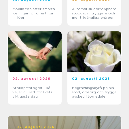
Mobila toaletter smarta
Automatisk dörröppnare
lösningar för offentliga
stockholm tryggare och
miljöer
mer tillgängliga entréer
02. augusti 2026
02. augusti 2026
Bröllopsfotograf – så
Begravningsbyrå pajala
väljer du rätt för livets
stöd, omsorg och trygga
viktigaste dag
avsked i tornedalen
02. augusti 2026