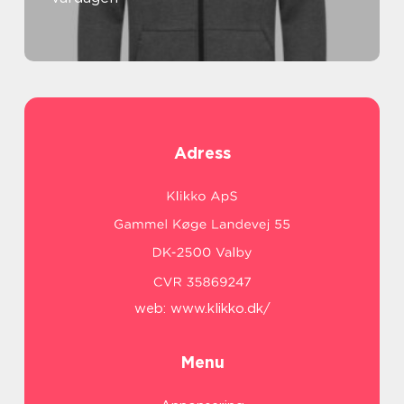
Adress
web:
www.klikko.dk/
Menu