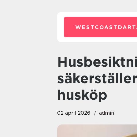
WESTCOASTDART
Husbesiktning i stockholm så
säkerställe
husköp
02 april 2026
admin