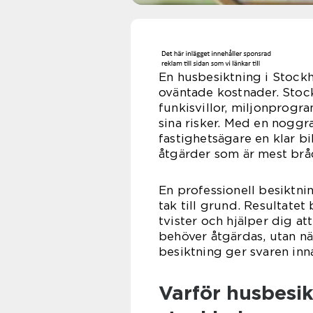
En husbesiktning i Stockh
oväntade kostnader. Stoc
funkisvillor, miljonprog
sina risker. Med en noggr
fastighetsägare en klar b
åtgärder som är mest brå
En professionell besiktn
tak till grund. Resultatet
tvister och hjälper dig a
behöver åtgärdas, utan nä
besiktning ger svaren inna
Varför husbesikt