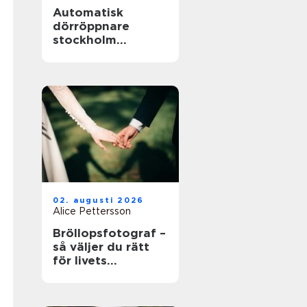
Automatisk
dörröppnare
stockholm
tryggare och mer
tillgängliga
entréer
02. augusti 2026
Alice Pettersson
Bröllopsfotograf –
så väljer du rätt
för livets
viktigaste dag