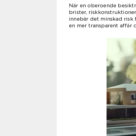
När en oberoende besikt
brister, riskkonstruktion
innebär det minskad risk f
en mer transparent affär d