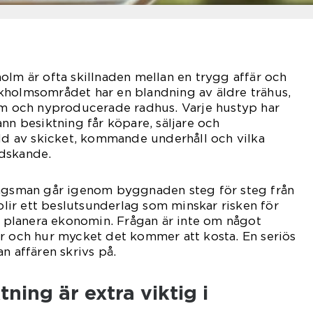
olm är ofta skillnaden mellan en trygg affär och
kholmsområdet har en blandning av äldre trähus,
ram och nyproducerade radhus. Varje hustyp har
ann besiktning får köpare, säljare och
ild av skicket, kommande underhåll och vilka
dskande.
ingsman går igenom byggnaden steg för steg från
 blir ett beslutsunderlag som minskar risken för
tt planera ekonomin. Frågan är inte om något
r och hur mycket det kommer att kosta. En seriös
n affären skrivs på.
ning är extra viktig i