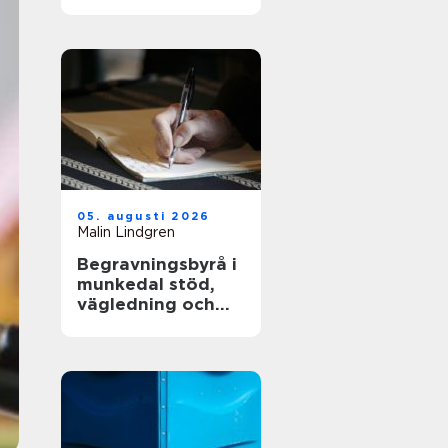
och långsiktig
driftsäkerhet
05. augusti 2026
Malin Lindgren
Begravningsbyrå i
munkedal stöd,
vägledning och
praktisk hjälp när
någon dör