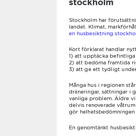
stockholm
Stockholm har förutsättni
landet. Klimat, markförhå
en husbesiktning stockho
Kort förklarat handlar nyt
1) att upptäcka befintlig
2) att bedöma framtida ri
3) att ge ett tydligt unde
Många hus i regionen står 
dräneringar, sättningar i 
vanliga problem. Äldre v
delvis renoverade våtrum 
gör helhetsbedömningen
En genomtänkt husbesiktn