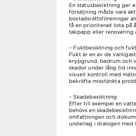
En statusbesiktning ger e
försäljning måste vara akt
bostadsrättsföreningar an
få en prioriterad lista på
takpapp eller renovering 
– Fuktbesiktning och fuk
Fukt är en av de vanligaste
krypgrund, badrum och vi
skador under lång tid in
visuell kontroll med mätni
bekräfta misstänkta prob
– Skadebesiktning
Efter till exempel en vat
behövs en skadebesiktnin
omfattningen och dokume
underlag i dialogen med f