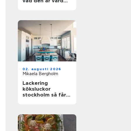
vad den är värd
och hur du
undviker misstag
02. augusti 2026
Mikaela Bergholm
Lackering
köksluckor
stockholm så får
köket ett helt nytt
liv