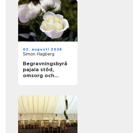
02. augusti 2026
Simon Hagberg
Begravningsbyrå
pajala stöd,
omsorg och
trygga avsked i
tornedalen