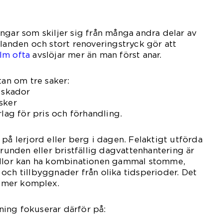
ngar som skiljer sig från många andra delar av
llanden och stort renoveringstryck gör att
lm ofta
avslöjar mer än man först anar.
tan om tre saker:
a skador
sker
rlag för pris och förhandling.
på lerjord eller berg i dagen. Felaktigt utförda
grunden eller bristfällig dagvattenhantering är
illor kan ha kombinationen gammal stomme,
och tillbyggnader från olika tidsperioder. Det
 mer komplex.
ing fokuserar därför på: