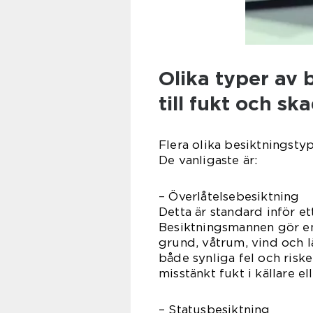
Olika typer av 
till fukt och sk
Flera olika besiktningsty
De vanligaste är:
– Överlåtelsebesiktning
Detta är standard inför ett
Besiktningsmannen gör en
grund, våtrum, vind och 
både synliga fel och risk
misstänkt fukt i källare el
– Statusbesiktning