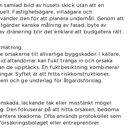
n samlad bild av husets skick utan att en
uell. Fastighetsägare, villaägare och
vänder den för att planera underhåll. Genom att
 åtgärder kanske målning av fasad, byte av
av dränering blir det enklare att budgetera rätt.
tmätning
 orsakerna till allvarliga byggskador. I källare,
d altandörrar kan fukt tränga in och orsaka
nan de upptäcks. En fuktbesiktning kombinerar
ngar. Syftet är att hitta riskkonstruktioner,
lem och ge underlag för åtgärdsförslag.
tenskada, läckande tak eller misstänkt mögel
g. Den fokuserar på att hitta orsaken, bedöma
ntera skadorna. Ofta används protokollet som
örsäkringsbolaget eller entreprenörer.