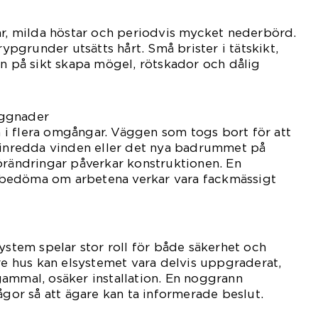
ar, milda höstar och periodvis mycket nederbörd.
rypgrunder utsätts hårt. Små brister i tätskikt,
an på sikt skapa mögel, rötskador och dålig
yggnader
i flera omgångar. Väggen som togs bort för att
n inredda vinden eller det nya badrummet på
örändringar påverkar konstruktionen. En
tt bedöma om arbetena verkar vara fackmässigt
system spelar stor roll för både säkerhet och
dre hus kan elsystemet vara delvis uppgraderat,
ammal, osäker installation. En noggrann
ågor så att ägare kan ta informerade beslut.