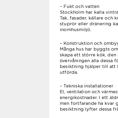
– Fukt och vatten
Stockholm har kalla vintr
Tak, fasader, källare och k
stuprör eller dränering k
inomhusmiljö.
– Konstruktion och omb
Många hus har byggts om 
skapa ett större kök, de
övervåningen alla dessa f
besiktning hjälper till a
utförda.
– Tekniska installationer
El, ventilation och värme
energikostnader. I ett äl
men fortfarande ha kvar g
besiktning lyfter dessa fr