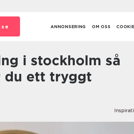
.
se
ANNONSERING
OM OSS
COOKI
r du ett tryggt
Inspirat