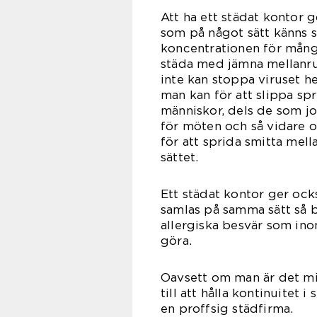
Att ha ett städat kontor g
som på något sätt känns 
koncentrationen för många
städa med jämna mellanrum
inte kan stoppa viruset 
man kan för att slippa sp
människor, dels de som j
för möten och så vidare oc
för att sprida smitta mel
sät
Ett städat kontor ger ock
samlas på samma sätt så bl
allergiska besvär som in
gö
Oavsett om man är det min
till att hålla kontinuitet i
en proffsig städfirma.