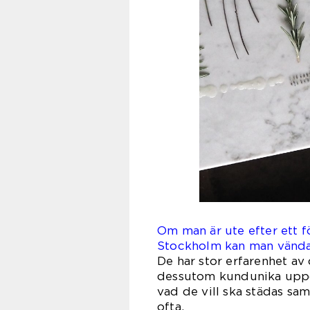
Om man är ute efter ett f
Stockholm kan man vända s
De har stor erfarenhet a
dessutom kundunika uppd
vad de vill ska städas sam
of