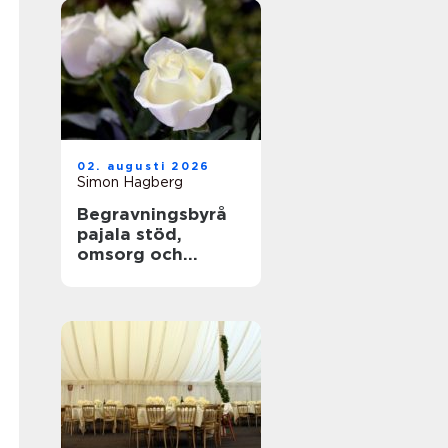
02. augusti 2026
Simon Hagberg
Begravningsbyrå
pajala stöd,
omsorg och
trygga avsked i
tornedalen