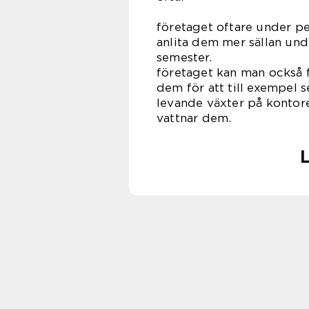
Man kan
företaget oftare under pe
anlita dem mer sällan un
semester
företaget kan man också f
dem för att till exempel 
levande växter på kontoret
vatt
L