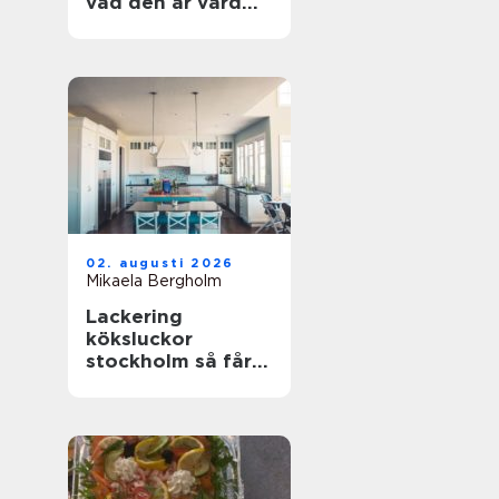
vad den är värd
och hur du
undviker misstag
02. augusti 2026
Mikaela Bergholm
Lackering
köksluckor
stockholm så får
köket ett helt nytt
liv