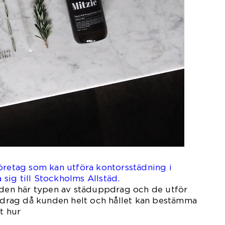
öretag som kan utföra kontorsstädning i
ig till Stockholms Allstäd.
v den här typen av städuppdrag och de utför
rag då kunden helt och hållet kan bestämma
t hur
ta.