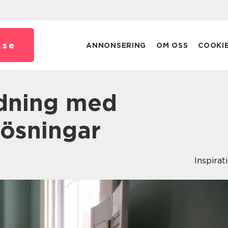
.
se
ANNONSERING
OM OSS
COOKI
lösningar
Inspirat