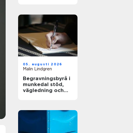
och långsiktig
driftsäkerhet
05. augusti 2026
Malin Lindgren
Begravningsbyrå i
munkedal stöd,
vägledning och
praktisk hjälp när
någon dör