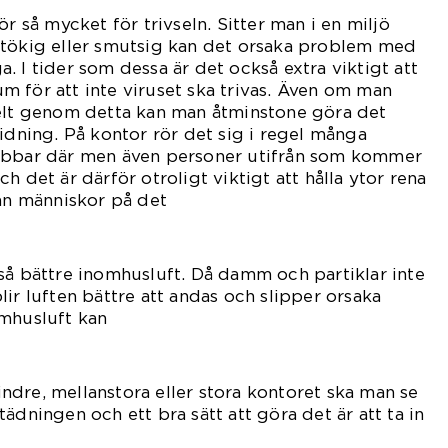
ör så mycket för trivseln. Sitter man i en miljö
stökig eller smutsig kan det orsaka problem med
. I tider som dessa är det också extra viktigt att
 för att inte viruset ska trivas. Även om man
helt genom detta kan man åtminstone göra det
ridning. På kontor rör det sig i regel många
obbar där men även personer utifrån som kommer
h det är därför otroligt viktigt att hålla ytor rena
lan människor på det
tet.
så bättre inomhusluft. Då damm och partiklar inte
ir luften bättre att andas och slipper orsaka
omhusluft kan
ra.
dre, mellanstora eller stora kontoret ska man se
 städningen och ett bra sätt att göra det är att ta in