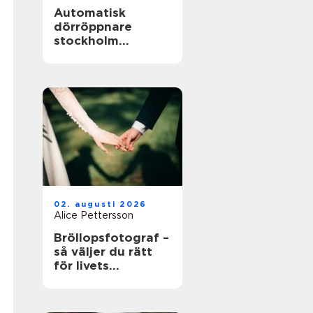
Automatisk
dörröppnare
stockholm
tryggare och mer
tillgängliga
entréer
02. augusti 2026
Alice Pettersson
Bröllopsfotograf –
så väljer du rätt
för livets
viktigaste dag