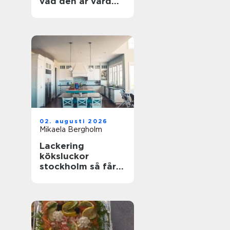
vad den är värd
och hur du
undviker misstag
02. augusti 2026
Mikaela Bergholm
Lackering
köksluckor
stockholm så får
köket ett helt nytt
liv