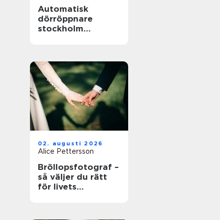
Automatisk
dörröppnare
stockholm
tryggare och mer
tillgängliga
entréer
02. augusti 2026
Alice Pettersson
Bröllopsfotograf –
så väljer du rätt
för livets
viktigaste dag