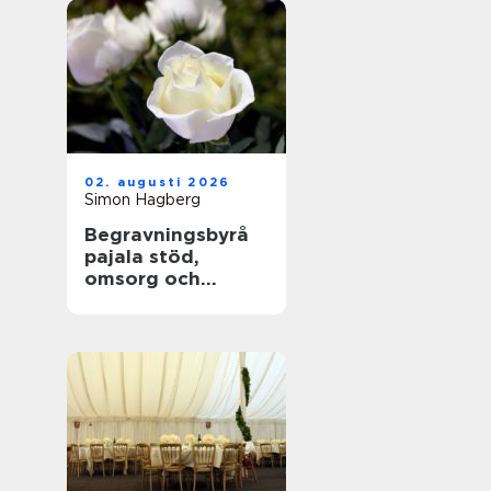
02. augusti 2026
Simon Hagberg
Begravningsbyrå
pajala stöd,
omsorg och
trygga avsked i
tornedalen