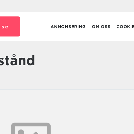
.
se
ANNONSERING
OM OSS
COOKI
lstånd