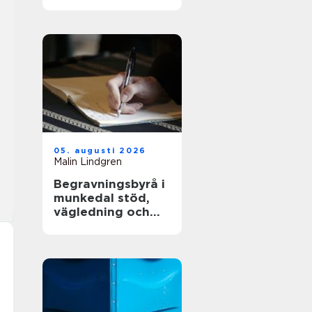
och långsiktig
driftsäkerhet
05. augusti 2026
Malin Lindgren
Begravningsbyrå i
munkedal stöd,
vägledning och
praktisk hjälp när
någon dör