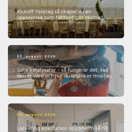
Kickoff företag så skapar du en
upplevelse som faktiskt gör skillnad
02. augusti 2026
Sälja katalysator – så fungerar det, vad
den är värd och hur du undviker misstag
02. augusti 2026
Lackering köksluckor stockholm så får