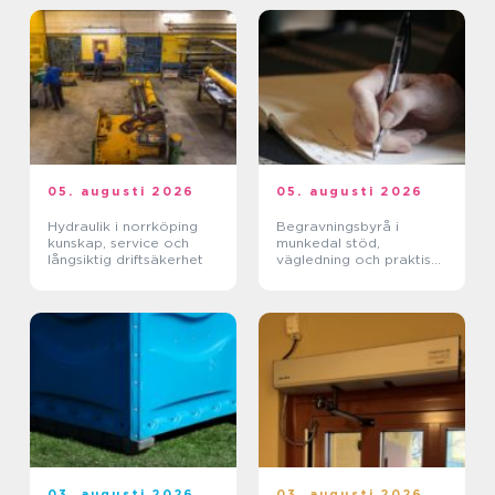
05. augusti 2026
05. augusti 2026
Hydraulik i norrköping
Begravningsbyrå i
kunskap, service och
munkedal stöd,
långsiktig driftsäkerhet
vägledning och praktisk
hjälp när någon dör
03. augusti 2026
03. augusti 2026