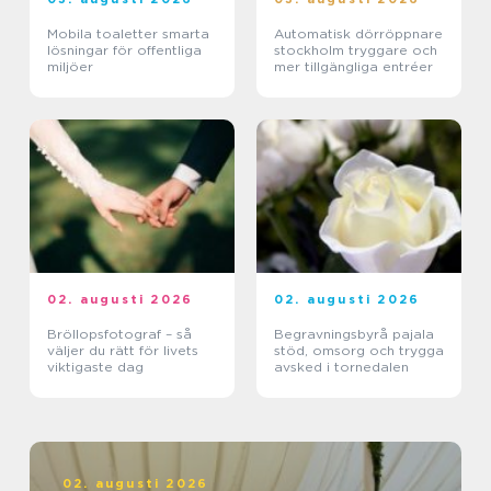
Mobila toaletter smarta
Automatisk dörröppnare
lösningar för offentliga
stockholm tryggare och
miljöer
mer tillgängliga entréer
02. augusti 2026
02. augusti 2026
Bröllopsfotograf – så
Begravningsbyrå pajala
väljer du rätt för livets
stöd, omsorg och trygga
viktigaste dag
avsked i tornedalen
02. augusti 2026