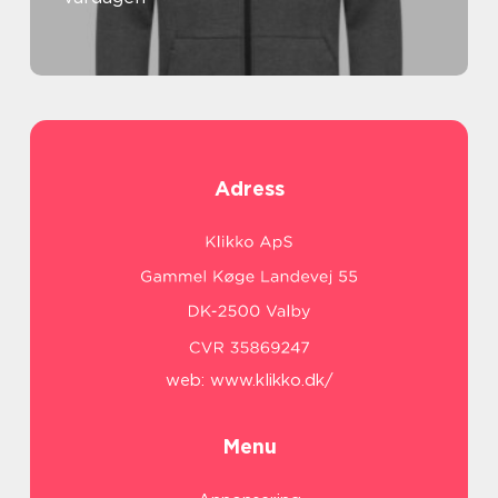
Adress
web:
www.klikko.dk/
Menu