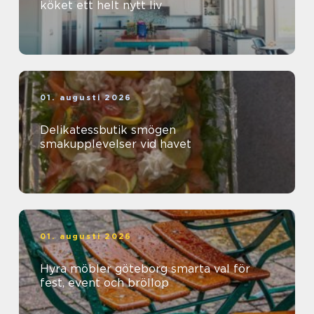
köket ett helt nytt liv
01. augusti 2026
Delikatessbutik smögen
smakupplevelser vid havet
01. augusti 2026
Hyra möbler göteborg smarta val för
fest, event och bröllop