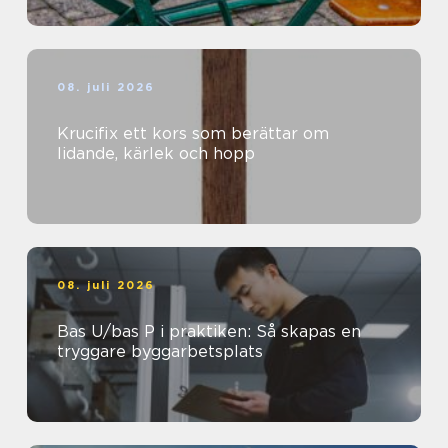
08. juli 2026
Krucifix ett kors som berättar om
lidande, kärlek och hopp
08. juli 2026
Bas U/bas P i praktiken: Så skapas en
tryggare byggarbetsplats