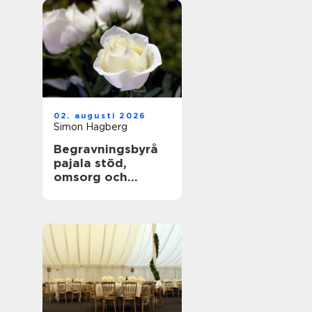
02. augusti 2026
Simon Hagberg
Begravningsbyrå
pajala stöd,
omsorg och
trygga avsked i
tornedalen