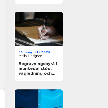
och långsiktig
driftsäkerhet
05. augusti 2026
Malin Lindgren
Begravningsbyrå i
munkedal stöd,
vägledning och
praktisk hjälp när
någon dör