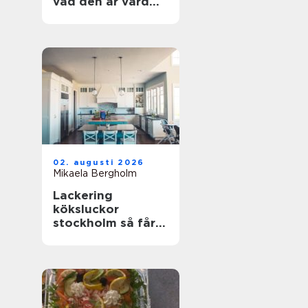
vad den är värd
och hur du
undviker misstag
02. augusti 2026
Mikaela Bergholm
Lackering
köksluckor
stockholm så får
köket ett helt nytt
liv