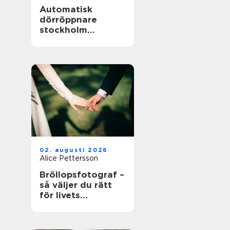
Automatisk
dörröppnare
stockholm
tryggare och mer
tillgängliga
entréer
02. augusti 2026
Alice Pettersson
Bröllopsfotograf –
så väljer du rätt
för livets
viktigaste dag