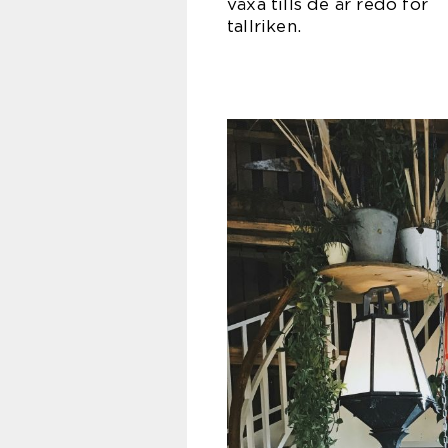
växa tills de är redo för
tall