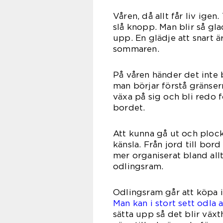
Våren, då allt får liv ige
slå knopp. Man blir så g
upp. En glädje att snart ä
som
På våren händer det inte
man börjar förstå gränse
växa på sig och bli redo 
bor
Att kunna gå ut och plock
känsla. Från jord till bor
mer organiserat bland all
odli
Odlingsram går att köpa i 
Man kan i stort sett odla a
sätta upp så det blir väx