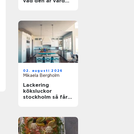
vad den är värd
och hur du
undviker misstag
02. augusti 2026
Mikaela Bergholm
Lackering
köksluckor
stockholm så får
köket ett helt nytt
liv