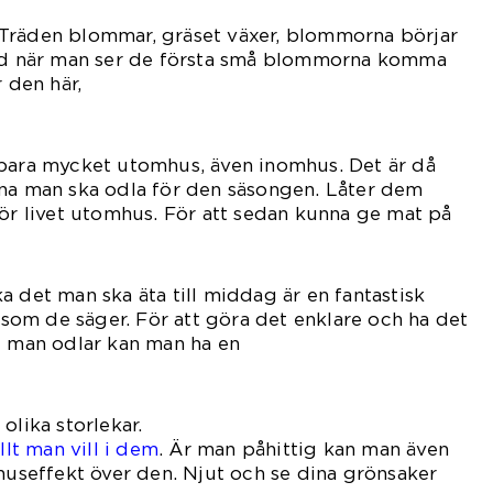
n. Träden blommar, gräset växer, blommorna börjar
lad när man ser de första små blommorna komma
r den här,
maren.
 bara mycket utomhus, även inomhus. Det är då
rna man ska odla för den säsongen. Låter dem
för livet utomhus. För att sedan kunna ge mat på
det.
a det man ska äta till middag är en fantastisk
d som de säger. För att göra det enklare och ha det
t man odlar kan man ha en
ngsram.
olika storlekar.
llt man vill i dem
. Är man påhittig kan man även
thuseffekt över den. Njut och se dina grönsaker