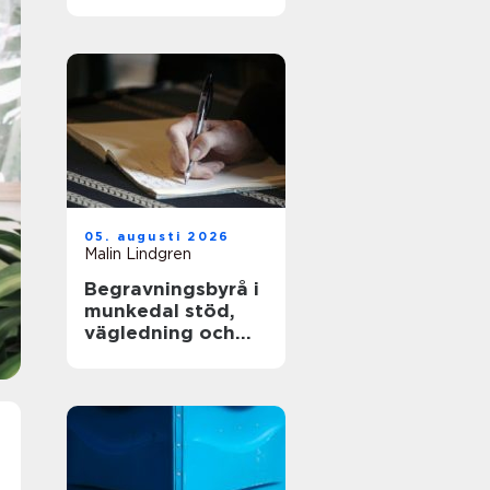
och långsiktig
driftsäkerhet
05. augusti 2026
Malin Lindgren
Begravningsbyrå i
munkedal stöd,
vägledning och
praktisk hjälp när
någon dör