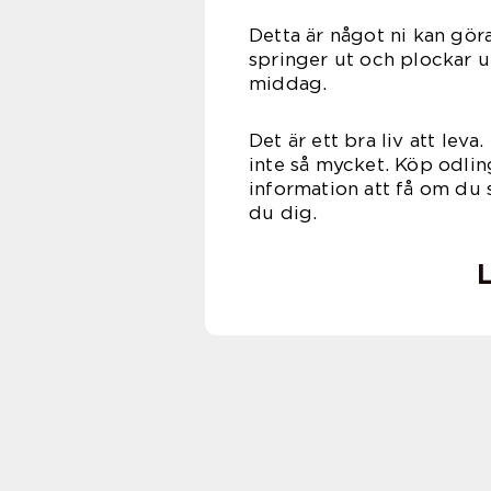
Detta är något ni kan gör
springer ut och plockar u
mid
Det är ett bra liv att lev
inte så mycket. Köp odli
information att få om du 
du 
L