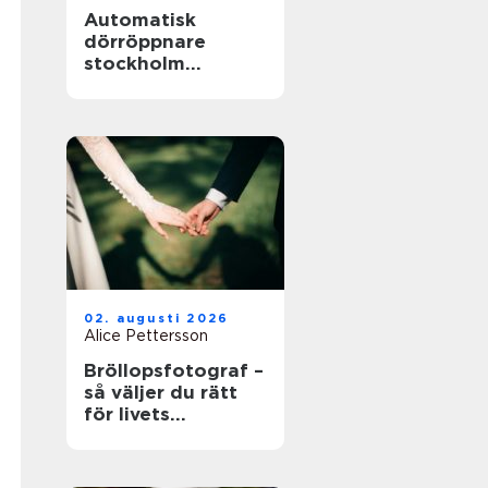
Automatisk
dörröppnare
stockholm
tryggare och mer
tillgängliga
entréer
02. augusti 2026
Alice Pettersson
Bröllopsfotograf –
så väljer du rätt
för livets
viktigaste dag