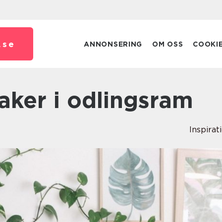
.
se
ANNONSERING
OM OSS
COOKI
saker i odlingsram
Inspirat