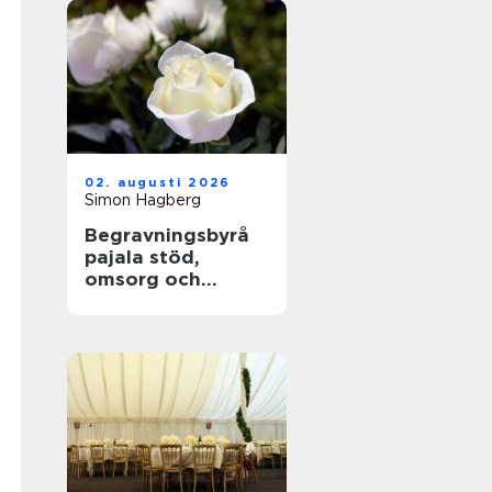
02. augusti 2026
Simon Hagberg
Begravningsbyrå
pajala stöd,
omsorg och
trygga avsked i
tornedalen