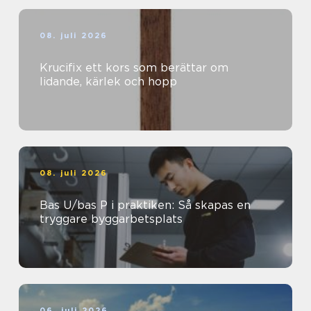
08. juli 2026
Krucifix ett kors som berättar om
lidande, kärlek och hopp
08. juli 2026
Bas U/bas P i praktiken: Så skapas en
tryggare byggarbetsplats
06. juli 2026