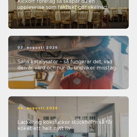
Kickoff företag så skapar du en
upplevelse som faktiskt gör skillnad
02. augusti 2026
Sälja katalysator – så fungerar det, vad
den är värd och hur du undviker misstag
02. augusti 2026
Lackering köksluckor stockholm så får
köket ett helt nytt liv