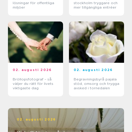
lösningar för offentliga
stockholm tryggare och
miljöer
mer tillgängliga entréer
02. augusti 2026
02. augusti 2026
Bröllopsfotograf – så
Begravningsbyrå pajala
väljer du rätt för livets
stöd, omsorg och trygga
viktigaste dag
avsked i tornedalen
02. augusti 2026