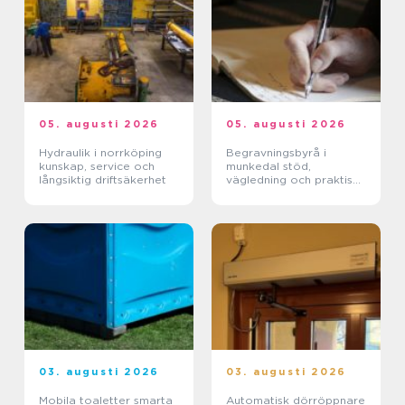
05. augusti 2026
05. augusti 2026
Hydraulik i norrköping
Begravningsbyrå i
kunskap, service och
munkedal stöd,
långsiktig driftsäkerhet
vägledning och praktisk
hjälp när någon dör
03. augusti 2026
03. augusti 2026
Mobila toaletter smarta
Automatisk dörröppnare