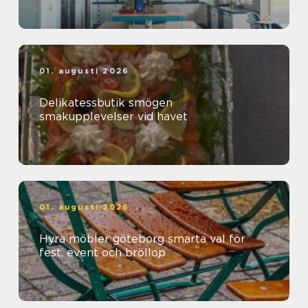
01. augusti 2026
Delikatessbutik smögen
smakupplevelser vid havet
01. augusti 2026
Hyra möbler göteborg smarta val för
fest, event och bröllop