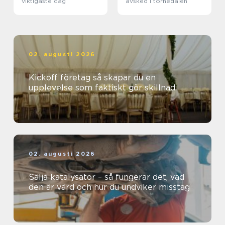
viktigaste dag
avsked i tornedalen
02. augusti 2026
Kickoff företag så skapar du en
upplevelse som faktiskt gör skillnad
02. augusti 2026
Sälja katalysator – så fungerar det, vad
den är värd och hur du undviker misstag