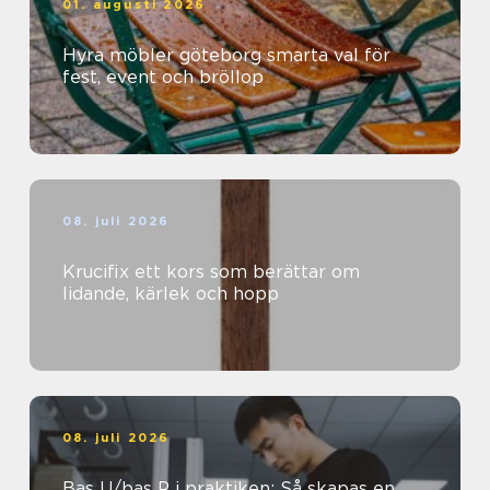
01. augusti 2026
Hyra möbler göteborg smarta val för
fest, event och bröllop
08. juli 2026
Krucifix ett kors som berättar om
lidande, kärlek och hopp
08. juli 2026
Bas U/bas P i praktiken: Så skapas en