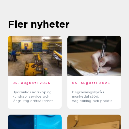
Fler nyheter
05. augusti 2026
05. augusti 2026
Hydraulik i norrköping
Begravningsbyrå i
kunskap, service och
munkedal stöd,
långsiktig driftsäkerhet
vägledning och praktisk
hjälp när någon dör