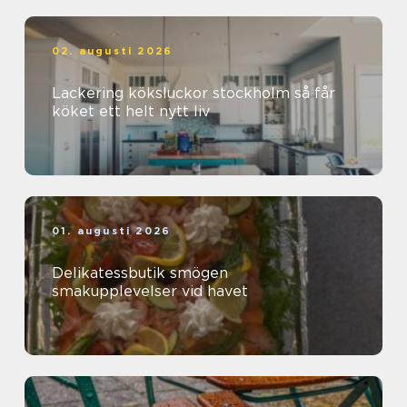
02. augusti 2026
Lackering köksluckor stockholm så får
köket ett helt nytt liv
01. augusti 2026
Delikatessbutik smögen
smakupplevelser vid havet