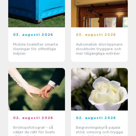
03. augusti 2026
03. augusti 2026
Mobila toaletter smarta
Automatisk dörröppnare
lösningar för offentliga
stockholm tryggare och
miljöer
mer tillgängliga entréer
02. augusti 2026
02. augusti 2026
Bröllopsfotograf – så
Begravningsbyrå pajala
väljer du rätt för livets
stöd, omsorg och trygga