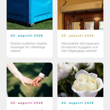
03. augusti 2026
03. augusti 2026
Mobila toaletter smarta
Automatisk dörröppnare
lösningar för offentliga
stockholm tryggare och
miljöer
mer tillgängliga entréer
02. augusti 2026
02. augusti 2026