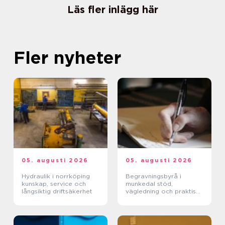
Läs fler inlägg här
Fler nyheter
05. augusti 2026
05. augusti 2026
Hydraulik i norrköping
Begravningsbyrå i
kunskap, service och
munkedal stöd,
långsiktig driftsäkerhet
vägledning och praktisk
hjälp när någon dör