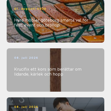
01. augusti 2026
Hyra möbler göteborg smarta val för
fest, event och bröllop
08. juli 2026
Krucifix ett kors som berättar om
lidande, kärlek och hopp
08. juli 2026