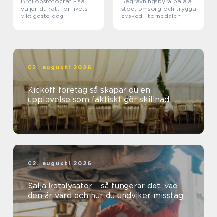
Bröllopsfotograf – så
Begravningsbyrå pajala
väljer du rätt för livets
stöd, omsorg och trygga
viktigaste dag
avsked i tornedalen
02. augusti 2026
Kickoff företag så skapar du en
upplevelse som faktiskt gör skillnad
02. augusti 2026
Sälja katalysator – så fungerar det, vad
den är värd och hur du undviker misstag