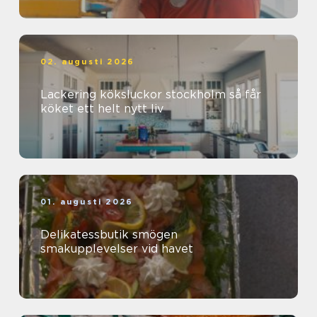
02. augusti 2026
Lackering köksluckor stockholm så får
köket ett helt nytt liv
01. augusti 2026
Delikatessbutik smögen
smakupplevelser vid havet