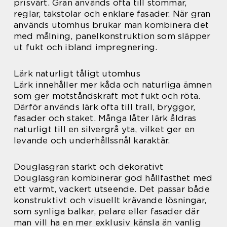
prisvärt. Gran används ofta till stommar,
reglar, takstolar och enklare fasader. När gran
används utomhus brukar man kombinera det
med målning, panelkonstruktion som släpper
ut fukt och ibland impregnering.
Lärk naturligt tåligt utomhus
Lärk innehåller mer kåda och naturliga ämnen
som ger motståndskraft mot fukt och röta.
Därför används lärk ofta till trall, bryggor,
fasader och staket. Många låter lärk åldras
naturligt till en silvergrå yta, vilket ger en
levande och underhållssnål karaktär.
Douglasgran starkt och dekorativt
Douglasgran kombinerar god hållfasthet med
ett varmt, vackert utseende. Det passar både
konstruktivt och visuellt krävande lösningar,
som synliga balkar, pelare eller fasader där
man vill ha en mer exklusiv känsla än vanlig