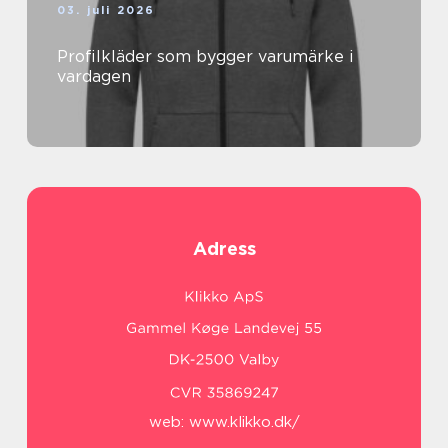
03. juli 2026
Profilkläder som bygger varumärke i
vardagen
Adress
web:
www.klikko.dk/