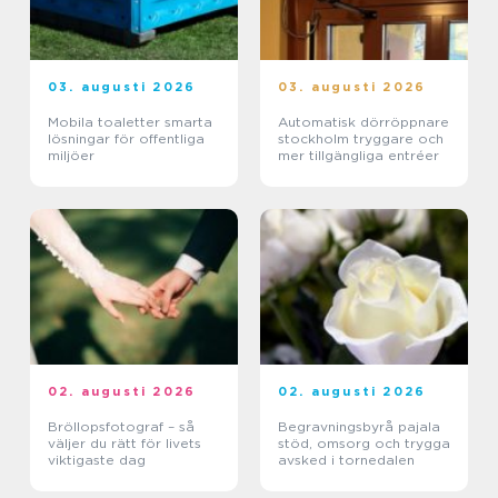
03. augusti 2026
03. augusti 2026
Mobila toaletter smarta
Automatisk dörröppnare
lösningar för offentliga
stockholm tryggare och
miljöer
mer tillgängliga entréer
02. augusti 2026
02. augusti 2026
Bröllopsfotograf – så
Begravningsbyrå pajala
väljer du rätt för livets
stöd, omsorg och trygga
viktigaste dag
avsked i tornedalen