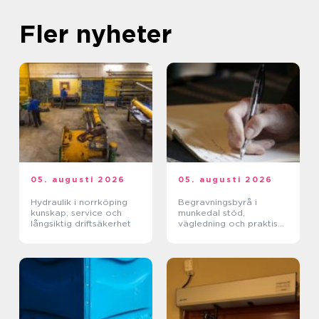
Fler nyheter
05. augusti 2026
05. augusti 2026
Hydraulik i norrköping
Begravningsbyrå i
kunskap, service och
munkedal stöd,
långsiktig driftsäkerhet
vägledning och praktisk
hjälp när någon dör