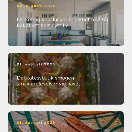
02. augusti 2026
Lackering köksluckor stockholm så får
köket ett helt nytt liv
01. augusti 2026
Delikatessbutik smögen
smakupplevelser vid havet
01. augusti 2026