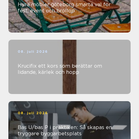
Hyra möbler göteborg smarta val för
fest, event och bröllop
08. juli 2026
Krucifix ett kors som berättar om
lidande, kärlek och hopp
08. juli 2026
Bas U/bas P i praktiken: Så skapas en
tryggare byggarbetsplats