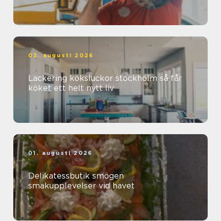
02. augusti 2026
Lackering köksluckor stockholm så får
köket ett helt nytt liv
01. augusti 2026
Delikatessbutik smögen
smakupplevelser vid havet