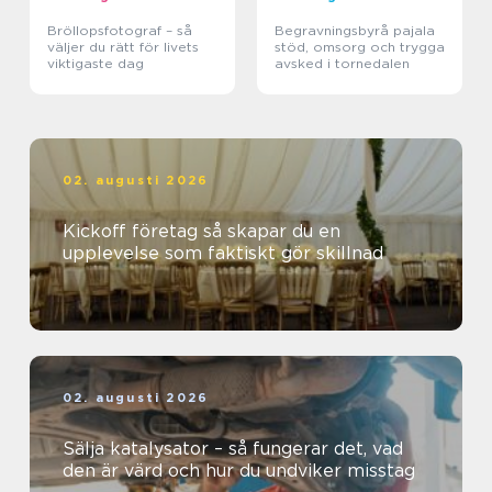
Bröllopsfotograf – så
Begravningsbyrå pajala
väljer du rätt för livets
stöd, omsorg och trygga
viktigaste dag
avsked i tornedalen
02. augusti 2026
Kickoff företag så skapar du en
upplevelse som faktiskt gör skillnad
02. augusti 2026
Sälja katalysator – så fungerar det, vad
den är värd och hur du undviker misstag