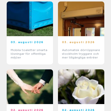
03. augusti 2026
03. augusti 2026
Mobila toaletter smarta
Automatisk dörröppnare
lösningar för offentliga
stockholm tryggare och
miljöer
mer tillgängliga entréer
02. augusti 2026
02. augusti 2026