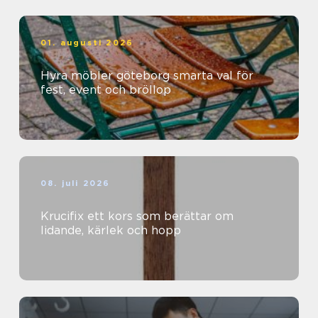
01. augusti 2026
Hyra möbler göteborg smarta val för
fest, event och bröllop
08. juli 2026
Krucifix ett kors som berättar om
lidande, kärlek och hopp