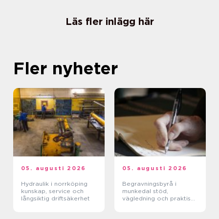
Läs fler inlägg här
Fler nyheter
05. augusti 2026
05. augusti 2026
Hydraulik i norrköping
Begravningsbyrå i
kunskap, service och
munkedal stöd,
långsiktig driftsäkerhet
vägledning och praktisk
hjälp när någon dör