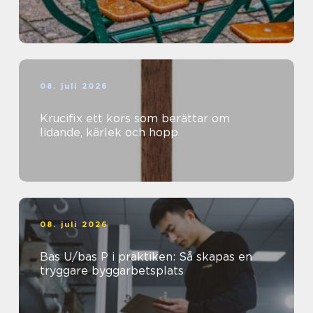
08. juli 2026
Krucifix ett kors som berättar om
lidande, kärlek och hopp
08. juli 2026
Bas U/bas P i praktiken: Så skapas en
tryggare byggarbetsplats