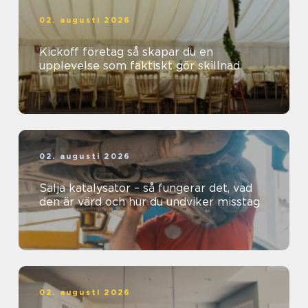
02. augusti 2026
Kickoff företag så skapar du en
upplevelse som faktiskt gör skillnad
02. augusti 2026
Sälja katalysator – så fungerar det, vad
den är värd och hur du undviker misstag
02. augusti 2026