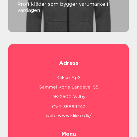
Profilkläder som bygger varumärke i
vardagen
Adress
web:
www.klikko.dk/
Menu