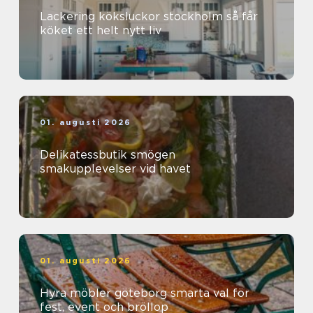
Lackering köksluckor stockholm så får
köket ett helt nytt liv
01. augusti 2026
Delikatessbutik smögen
smakupplevelser vid havet
01. augusti 2026
Hyra möbler göteborg smarta val för
fest, event och bröllop