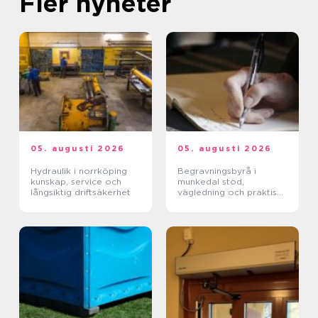
Fler nyheter
05. augusti 2026
05. augusti 2026
Hydraulik i norrköping
Begravningsbyrå i
kunskap, service och
munkedal stöd,
långsiktig driftsäkerhet
vägledning och praktisk
hjälp när någon dör