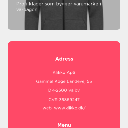
Profilkläder som bygger varumärke i
vardagen
Adress
web:
www.klikko.dk/
Menu