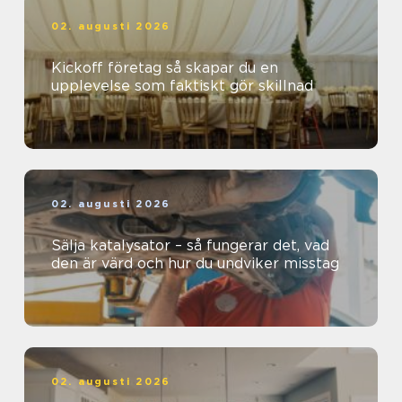
02. augusti 2026
Kickoff företag så skapar du en
upplevelse som faktiskt gör skillnad
02. augusti 2026
Sälja katalysator – så fungerar det, vad
den är värd och hur du undviker misstag
02. augusti 2026