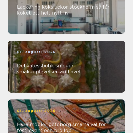
Lackering köksluckor stockholm så får
köket ett helt nytt liv
01. augusti 2026
Delikatessbutik smögen
smakupplevelser vid havet
01. augusti 2026
Hyra möbler göteborg smarta val för
fest, event och bröllop