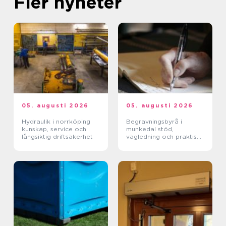
Fler nyheter
05. augusti 2026
05. augusti 2026
Hydraulik i norrköping
Begravningsbyrå i
kunskap, service och
munkedal stöd,
långsiktig driftsäkerhet
vägledning och praktisk
hjälp när någon dör