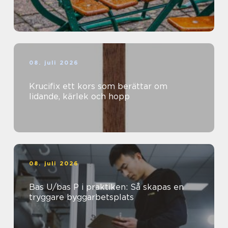
08. juli 2026
Krucifix ett kors som berättar om
lidande, kärlek och hopp
08. juli 2026
Bas U/bas P i praktiken: Så skapas en
tryggare byggarbetsplats