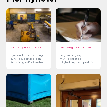
05. augusti 2026
05. augusti 2026
Hydraulik i norrköping
Begravningsbyrå i
kunskap, service och
munkedal stöd,
långsiktig driftsäkerhet
vägledning och praktisk
hjälp när någon dör