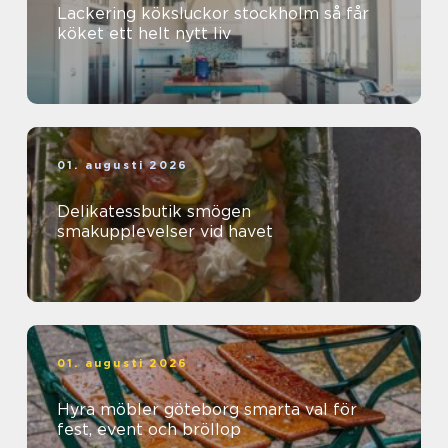
Lackering köksluckor stockholm så får
köket ett helt nytt liv
01. augusti 2026
Delikatessbutik smögen
smakupplevelser vid havet
01. augusti 2026
Hyra möbler göteborg smarta val för
fest, event och bröllop