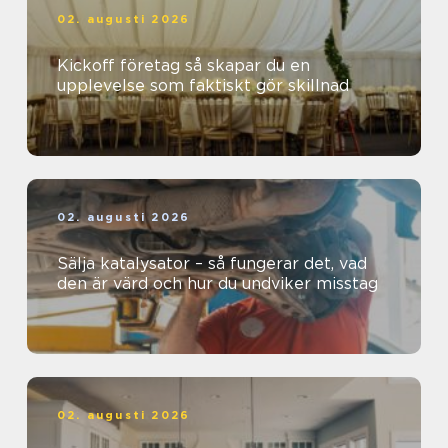
02. augusti 2026
Kickoff företag så skapar du en
upplevelse som faktiskt gör skillnad
02. augusti 2026
Sälja katalysator – så fungerar det, vad
den är värd och hur du undviker misstag
02. augusti 2026