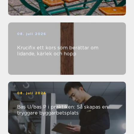
08. juli 2026
Krucifix ett kors som berättar om
lidande, kärlek och hopp
08. juli 2026
Bas U/bas P i praktiken: Så skapas en
tryggare byggarbetsplats