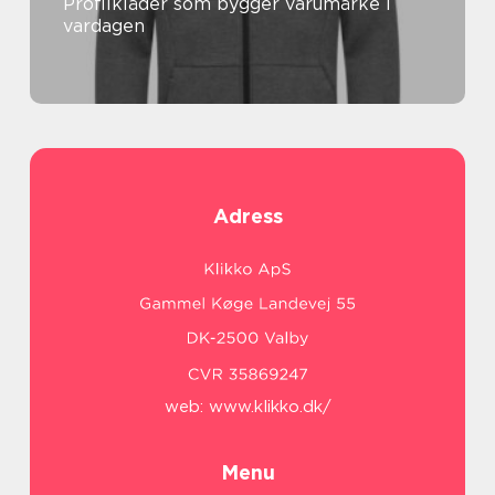
Profilkläder som bygger varumärke i
vardagen
Adress
web:
www.klikko.dk/
Menu