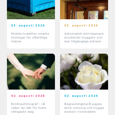
03. augusti 2026
03. augusti 2026
Mobila toaletter smarta
Automatisk dörröppnare
lösningar för offentliga
stockholm tryggare och
miljöer
mer tillgängliga entréer
02. augusti 2026
02. augusti 2026
Bröllopsfotograf – så
Begravningsbyrå pajala
väljer du rätt för livets
stöd, omsorg och trygga
viktigaste dag
avsked i tornedalen