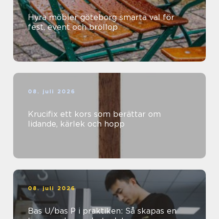
Hyra möbler göteborg smarta val för
fest, event och bröllop
08. juli 2026
Krucifix ett kors som berättar om
lidande, kärlek och hopp
08. juli 2026
Bas U/bas P i praktiken: Så skapas en