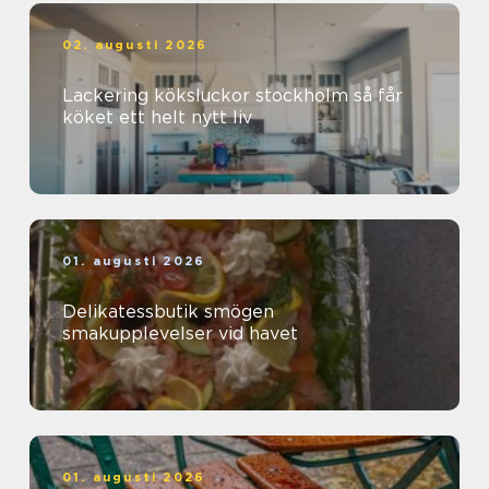
02. augusti 2026
Lackering köksluckor stockholm så får
köket ett helt nytt liv
01. augusti 2026
Delikatessbutik smögen
smakupplevelser vid havet
01. augusti 2026