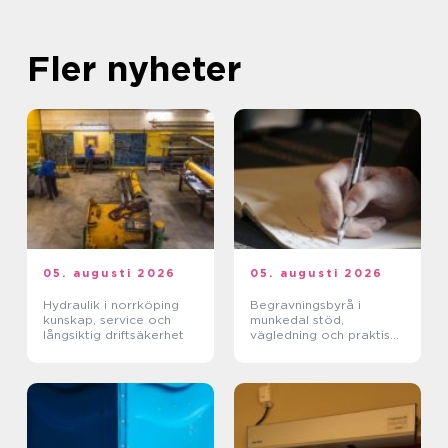
Fler nyheter
05. augusti 2026
05. augusti 2026
Hydraulik i norrköping
Begravningsbyrå i
kunskap, service och
munkedal stöd,
långsiktig driftsäkerhet
vägledning och praktisk
hjälp när någon dör