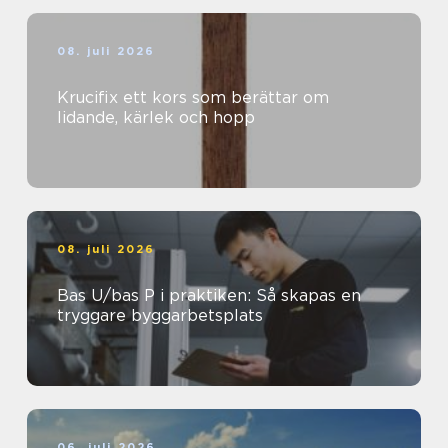
08. juli 2026
Krucifix ett kors som berättar om
lidande, kärlek och hopp
08. juli 2026
Bas U/bas P i praktiken: Så skapas en
tryggare byggarbetsplats
06. juli 2026