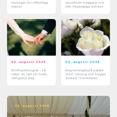
lösningar för offentliga
stockholm tryggare och
miljöer
mer tillgängliga entréer
02. augusti 2026
02. augusti 2026
Bröllopsfotograf – så
Begravningsbyrå pajala
väljer du rätt för livets
stöd, omsorg och trygga
viktigaste dag
avsked i tornedalen
02. augusti 2026