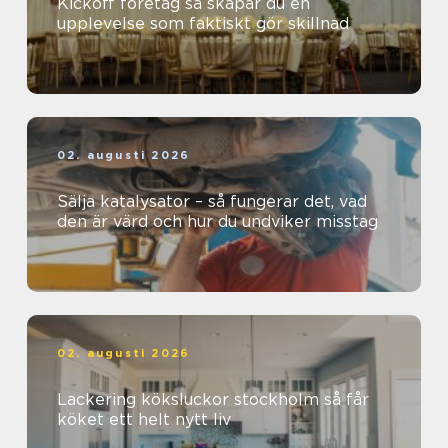
Kickoff företag så skapar du en
upplevelse som faktiskt gör skillnad
02. augusti 2026
Sälja katalysator – så fungerar det, vad
den är värd och hur du undviker misstag
02. augusti 2026
Lackering köksluckor stockholm så får
köket ett helt nytt liv