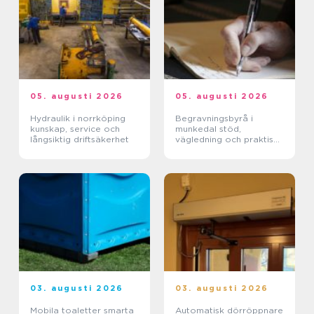
05. augusti 2026
05. augusti 2026
Hydraulik i norrköping
Begravningsbyrå i
kunskap, service och
munkedal stöd,
långsiktig driftsäkerhet
vägledning och praktisk
hjälp när någon dör
03. augusti 2026
03. augusti 2026
Mobila toaletter smarta
Automatisk dörröppnare