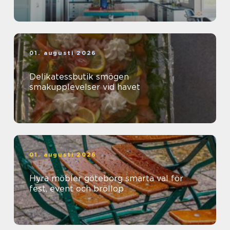
01. augusti 2026
Delikatessbutik smögen
smakupplevelser vid havet
01. augusti 2026
Hyra möbler göteborg smarta val för
fest, event och bröllop