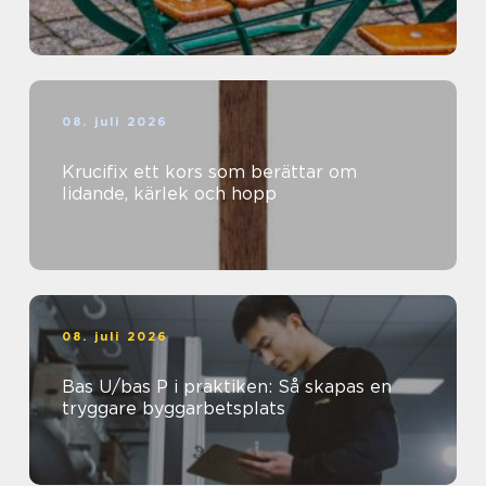
08. juli 2026
Krucifix ett kors som berättar om
lidande, kärlek och hopp
08. juli 2026
Bas U/bas P i praktiken: Så skapas en
tryggare byggarbetsplats