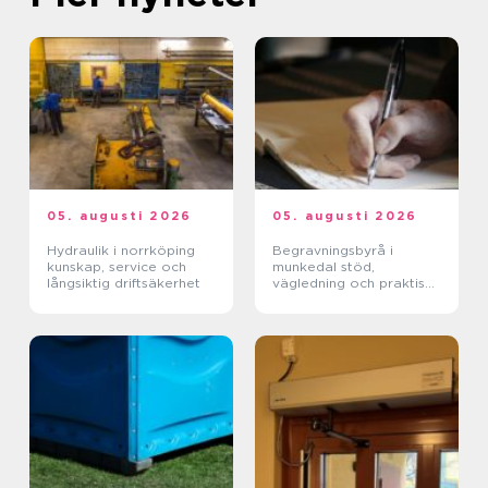
05. augusti 2026
05. augusti 2026
Hydraulik i norrköping
Begravningsbyrå i
kunskap, service och
munkedal stöd,
långsiktig driftsäkerhet
vägledning och praktisk
hjälp när någon dör