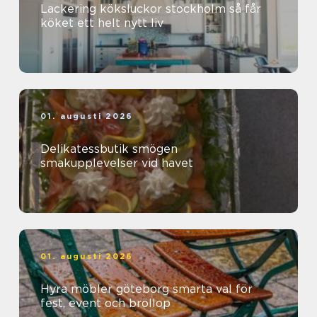
Lackering köksluckor stockholm så får
köket ett helt nytt liv
01. augusti 2026
Delikatessbutik smögen
smakupplevelser vid havet
01. augusti 2026
Hyra möbler göteborg smarta val för
fest, event och bröllop