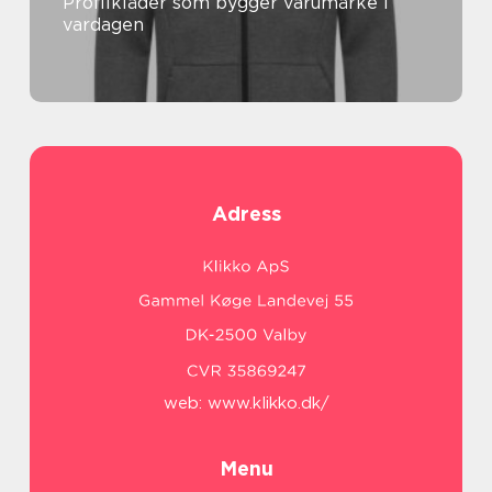
Profilkläder som bygger varumärke i
vardagen
Adress
web:
www.klikko.dk/
Menu