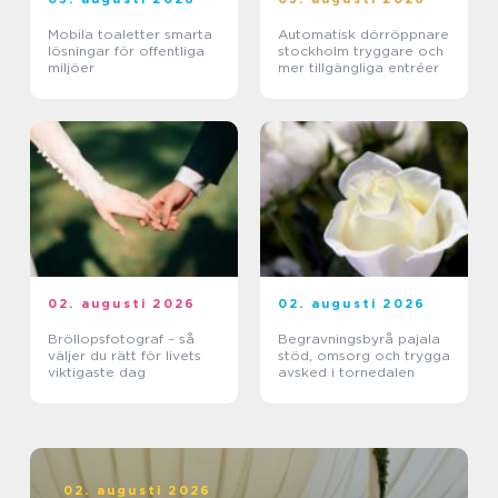
Mobila toaletter smarta
Automatisk dörröppnare
lösningar för offentliga
stockholm tryggare och
miljöer
mer tillgängliga entréer
02. augusti 2026
02. augusti 2026
Bröllopsfotograf – så
Begravningsbyrå pajala
väljer du rätt för livets
stöd, omsorg och trygga
viktigaste dag
avsked i tornedalen
02. augusti 2026