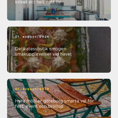
köket ett helt nytt liv
01. augusti 2026
Delikatessbutik smögen
smakupplevelser vid havet
01. augusti 2026
Hyra möbler göteborg smarta val för
fest, event och bröllop