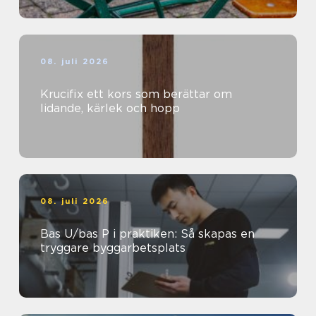
08. juli 2026
Krucifix ett kors som berättar om
lidande, kärlek och hopp
08. juli 2026
Bas U/bas P i praktiken: Så skapas en
tryggare byggarbetsplats