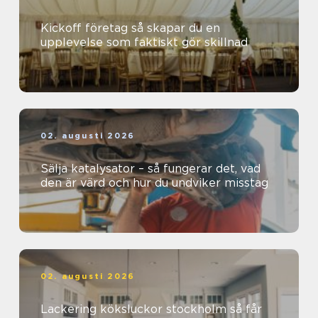
Kickoff företag så skapar du en
upplevelse som faktiskt gör skillnad
02. augusti 2026
Sälja katalysator – så fungerar det, vad
den är värd och hur du undviker misstag
02. augusti 2026
Lackering köksluckor stockholm så får