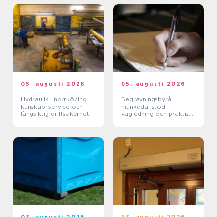
05. augusti 2026
05. augusti 2026
Hydraulik i norrköping
Begravningsbyrå i
kunskap, service och
munkedal stöd,
långsiktig driftsäkerhet
vägledning och praktisk
hjälp när någon dör
03. augusti 2026
03. augusti 2026