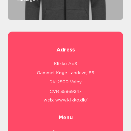
Adress
web:
www.klikko.dk/
Menu