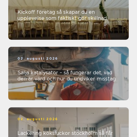
Kickoff företag så skapar du en
upplevelse som faktiskt gör skillnad
02. augusti 2026
Sälja katalysator – så fungerar det, vad
den är värd och hur du undviker misstag
02. augusti 2026
Lackering köksluckor stockholm så får