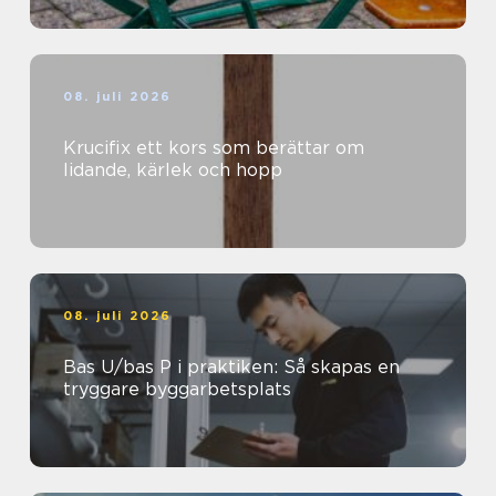
08. juli 2026
Krucifix ett kors som berättar om
lidande, kärlek och hopp
08. juli 2026
Bas U/bas P i praktiken: Så skapas en
tryggare byggarbetsplats