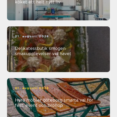
köket ett helt nytt liv
01. augusti 2026
Delikatessbutik smögen
smakupplevelser vid havet
01. augusti 2026
Hyra möbler göteborg smarta val för
fest, event och bröllop