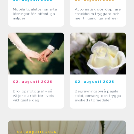
Mobila toaletter smarta
Automatisk dörröppnare
lösningar för offentliga
stockholm tryggare och
miljöer
mer tillgängliga entréer
02. augusti 2026
02. augusti 2026
Bröllopsfotograf – så
Begravningsbyrå pajala
väljer du rätt för livets
stöd, omsorg och trygga
viktigaste dag
avsked i tornedalen
02. augusti 2026