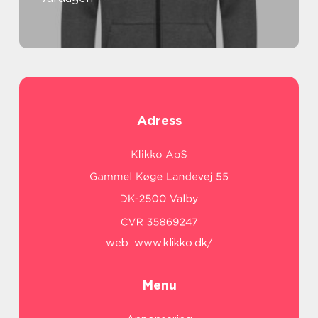
Adress
web:
www.klikko.dk/
Menu