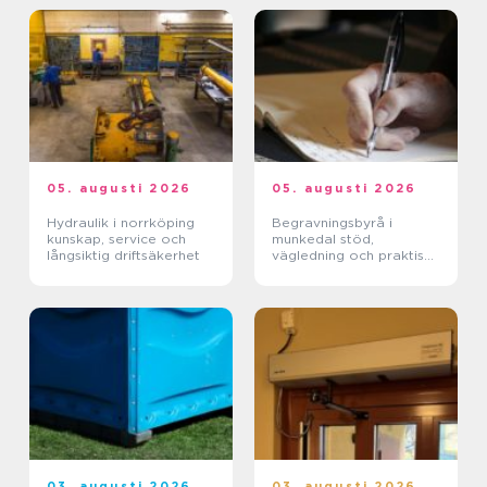
05. augusti 2026
05. augusti 2026
Hydraulik i norrköping
Begravningsbyrå i
kunskap, service och
munkedal stöd,
långsiktig driftsäkerhet
vägledning och praktisk
hjälp när någon dör
03. augusti 2026
03. augusti 2026