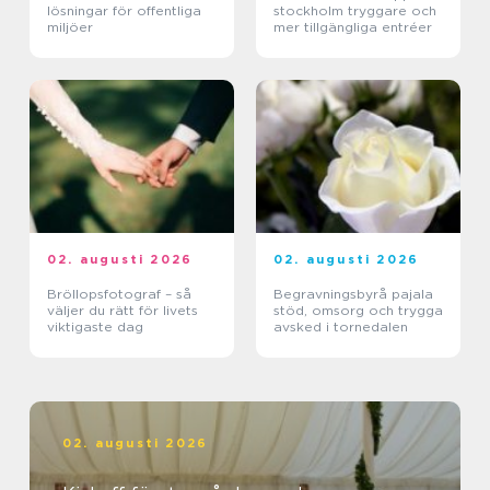
lösningar för offentliga
stockholm tryggare och
miljöer
mer tillgängliga entréer
02. augusti 2026
02. augusti 2026
Bröllopsfotograf – så
Begravningsbyrå pajala
väljer du rätt för livets
stöd, omsorg och trygga
viktigaste dag
avsked i tornedalen
02. augusti 2026