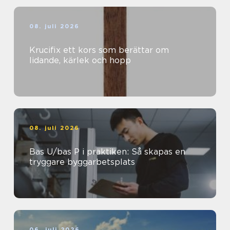
08. juli 2026
Krucifix ett kors som berättar om
lidande, kärlek och hopp
08. juli 2026
Bas U/bas P i praktiken: Så skapas en
tryggare byggarbetsplats
06. juli 2026