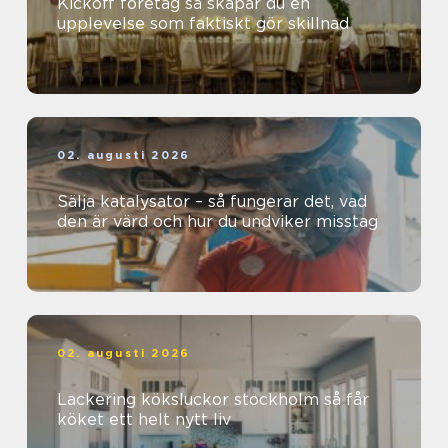
Kickoff företag så skapar du en
upplevelse som faktiskt gör skillnad
02. augusti 2026
Sälja katalysator – så fungerar det, vad
den är värd och hur du undviker misstag
02. augusti 2026
Lackering köksluckor stockholm så får
köket ett helt nytt liv