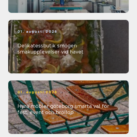
01. augusti 2026
Delikatessbutik smögen
smakupplevelser vid havet
01. augusti 2026
Hyra möbler göteborg smarta val för
fest, event och bröllop