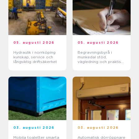
05. augusti 2026
05. augusti 2026
Hydraulik i norrköping
Begravningsbyrå i
kunskap, service och
munkedal stöd,
långsiktig driftsäkerhet
vägledning och praktisk
hjälp när någon dör
03. augusti 2026
03. augusti 2026
Mobila toaletter smarta
Automatisk dörröppnare