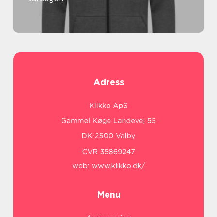
Adress
web:
www.klikko.dk/
Menu