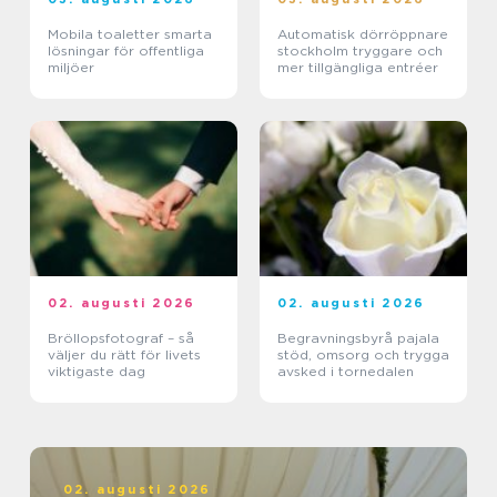
Mobila toaletter smarta
Automatisk dörröppnare
lösningar för offentliga
stockholm tryggare och
miljöer
mer tillgängliga entréer
02. augusti 2026
02. augusti 2026
Bröllopsfotograf – så
Begravningsbyrå pajala
väljer du rätt för livets
stöd, omsorg och trygga
viktigaste dag
avsked i tornedalen
02. augusti 2026