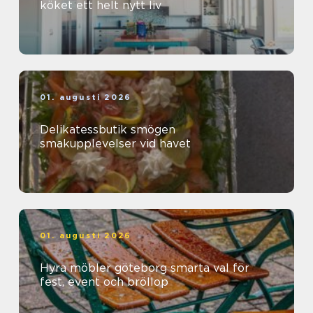
köket ett helt nytt liv
01. augusti 2026
Delikatessbutik smögen
smakupplevelser vid havet
01. augusti 2026
Hyra möbler göteborg smarta val för
fest, event och bröllop