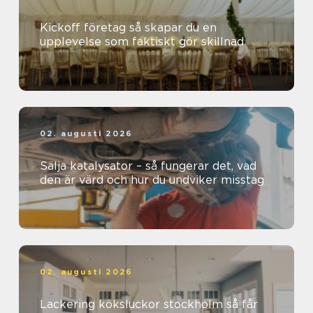
Kickoff företag så skapar du en
upplevelse som faktiskt gör skillnad
02. augusti 2026
Sälja katalysator – så fungerar det, vad
den är värd och hur du undviker misstag
02. augusti 2026
Lackering köksluckor stockholm så får