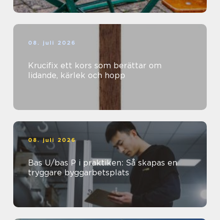
08. juli 2026
Krucifix ett kors som berättar om
lidande, kärlek och hopp
08. juli 2026
Bas U/bas P i praktiken: Så skapas en
tryggare byggarbetsplats