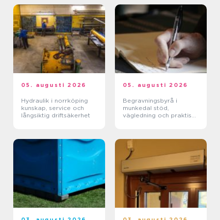
05. augusti 2026
05. augusti 2026
Hydraulik i norrköping
Begravningsbyrå i
kunskap, service och
munkedal stöd,
långsiktig driftsäkerhet
vägledning och praktisk
hjälp när någon dör
03. augusti 2026
03. augusti 2026