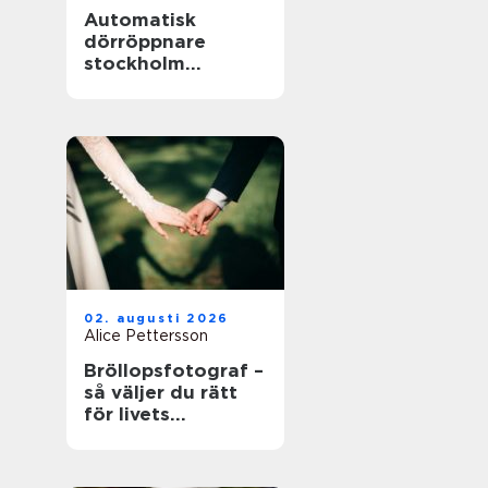
Automatisk
dörröppnare
stockholm
tryggare och mer
tillgängliga
entréer
02. augusti 2026
Alice Pettersson
Bröllopsfotograf –
så väljer du rätt
för livets
viktigaste dag