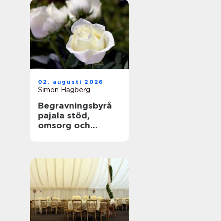
02. augusti 2026
Simon Hagberg
Begravningsbyrå
pajala stöd,
omsorg och
trygga avsked i
tornedalen