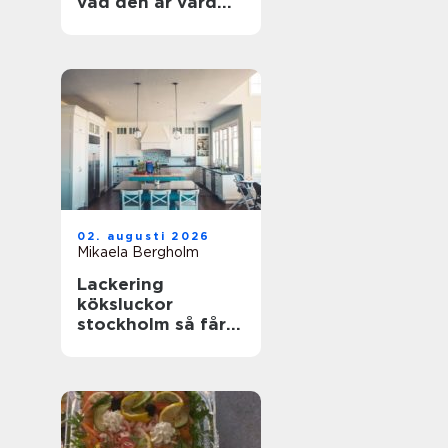
vad den är värd
och hur du
undviker misstag
02. augusti 2026
Mikaela Bergholm
Lackering
köksluckor
stockholm så får
köket ett helt nytt
liv