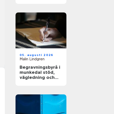
och långsiktig
driftsäkerhet
05. augusti 2026
Malin Lindgren
Begravningsbyrå i
munkedal stöd,
vägledning och
praktisk hjälp när
någon dör