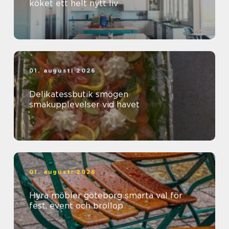
köket ett helt nytt liv
01. augusti 2026
Delikatessbutik smögen
smakupplevelser vid havet
01. augusti 2026
Hyra möbler göteborg smarta val för
fest, event och bröllop