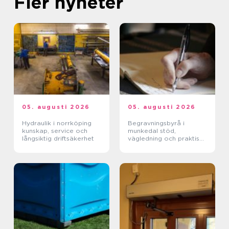
Fler nyheter
05. augusti 2026
05. augusti 2026
Hydraulik i norrköping
Begravningsbyrå i
kunskap, service och
munkedal stöd,
långsiktig driftsäkerhet
vägledning och praktisk
hjälp när någon dör