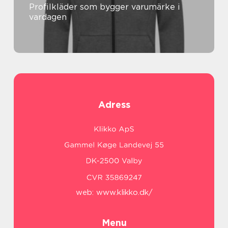
Profilkläder som bygger varumärke i
vardagen
Adress
web:
www.klikko.dk/
Menu