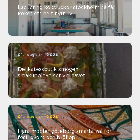
Lackering köksluckor stockholm så får
köket ett helt nytt liv
01. augusti 2026
Delikatessbutik smögen
smakupplevelser vid havet
01. augusti 2026
Hyra möbler göteborg smarta val för
fest, event och bröllop