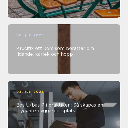
08. juli 2026
Krucifix ett kors som berättar om
lidande, kärlek och hopp
08. juli 2026
Bas U/bas P i praktiken: Så skapas en
tryggare byggarbetsplats