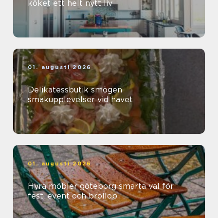
köket ett helt nytt liv
01. augusti 2026
Delikatessbutik smögen
smakupplevelser vid havet
01. augusti 2026
Hyra möbler göteborg smarta val för
fest, event och bröllop