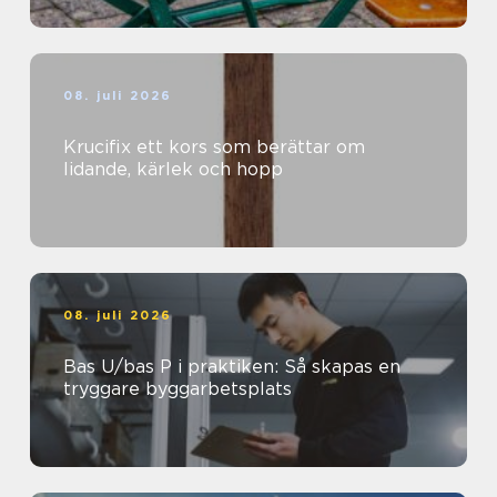
08. juli 2026
Krucifix ett kors som berättar om
lidande, kärlek och hopp
08. juli 2026
Bas U/bas P i praktiken: Så skapas en
tryggare byggarbetsplats