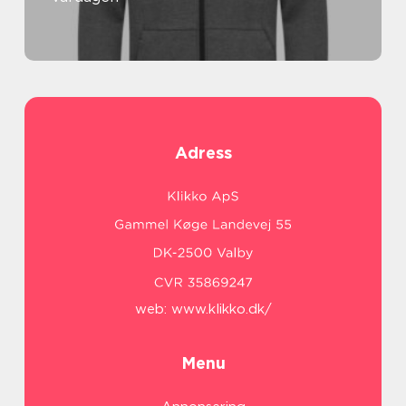
Adress
web:
www.klikko.dk/
Menu