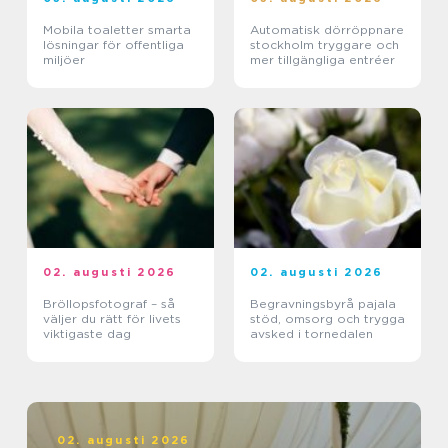
Mobila toaletter smarta
Automatisk dörröppnare
lösningar för offentliga
stockholm tryggare och
miljöer
mer tillgängliga entréer
02. augusti 2026
02. augusti 2026
Bröllopsfotograf – så
Begravningsbyrå pajala
väljer du rätt för livets
stöd, omsorg och trygga
viktigaste dag
avsked i tornedalen
02. augusti 2026