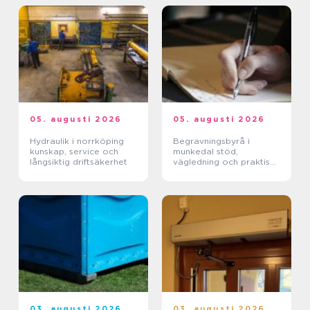
05. augusti 2026
05. augusti 2026
Hydraulik i norrköping
Begravningsbyrå i
kunskap, service och
munkedal stöd,
långsiktig driftsäkerhet
vägledning och praktisk
hjälp när någon dör
03. augusti 2026
03. augusti 2026