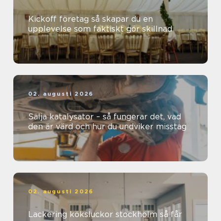
Kickoff företag så skapar du en
upplevelse som faktiskt gör skillnad
02. augusti 2026
Sälja katalysator – så fungerar det, vad
den är värd och hur du undviker misstag
02. augusti 2026
Lackering köksluckor stockholm så får