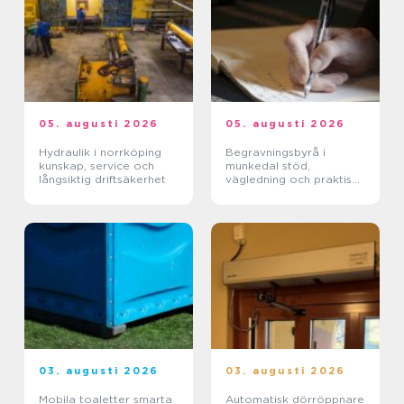
05. augusti 2026
05. augusti 2026
Hydraulik i norrköping
Begravningsbyrå i
kunskap, service och
munkedal stöd,
långsiktig driftsäkerhet
vägledning och praktisk
hjälp när någon dör
03. augusti 2026
03. augusti 2026
Mobila toaletter smarta
Automatisk dörröppnare