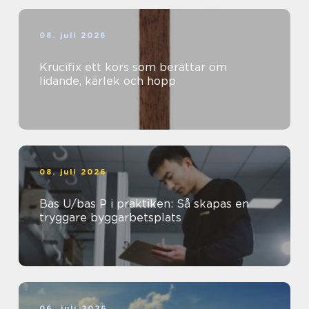
08. juli 2026
Krucifix ett kors som berättar om
lidande, kärlek och hopp
08. juli 2026
Bas U/bas P i praktiken: Så skapas en
tryggare byggarbetsplats
06. juli 2026