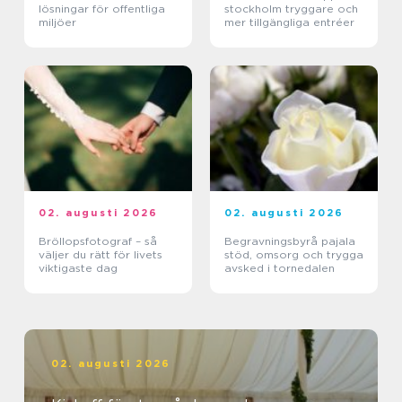
lösningar för offentliga
stockholm tryggare och
miljöer
mer tillgängliga entréer
02. augusti 2026
02. augusti 2026
Bröllopsfotograf – så
Begravningsbyrå pajala
väljer du rätt för livets
stöd, omsorg och trygga
viktigaste dag
avsked i tornedalen
02. augusti 2026