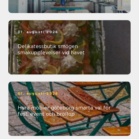
01. augusti 2026
Delikatessbutik smögen
smakupplevelser vid havet
01. augusti 2026
Hyra möbler göteborg smarta val för
fest, event och bröllop