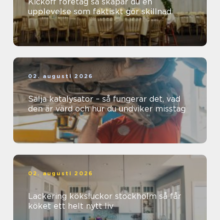
Kickoff företag så skapar du en
upplevelse som faktiskt gör skillnad
02. augusti 2026
Sälja katalysator – så fungerar det, vad
den är värd och hur du undviker misstag
02. augusti 2026
Lackering köksluckor stockholm så får
köket ett helt nytt liv