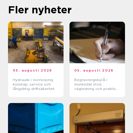
Fler nyheter
05. augusti 2026
05. augusti 2026
Hydraulik i norrköping
Begravningsbyrå i
kunskap, service och
munkedal stöd,
långsiktig driftsäkerhet
vägledning och praktisk
hjälp när någon dör