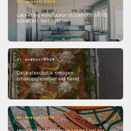
02. augusti 2026
Lackering köksluckor stockholm så får
köket ett helt nytt liv
01. augusti 2026
Delikatessbutik smögen
smakupplevelser vid havet
01. augusti 2026
Hyra möbler göteborg smarta val för