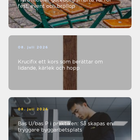
fest, event och bröllop
08. juli 2026
Krucifix ett kors som berättar om
lidande, kärlek och hopp
08. juli 2026
Bas U/bas P i praktiken: Så skapas en
tryggare byggarbetsplats