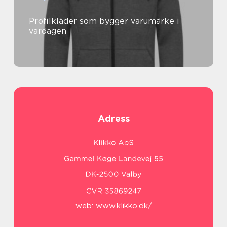
Profilkläder som bygger varumärke i
vardagen
Adress
web:
www.klikko.dk/