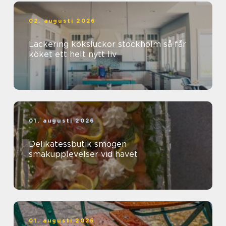
02. augusti 2026
Lackering köksluckor stockholm så får
köket ett helt nytt liv
01. augusti 2026
Delikatessbutik smögen
smakupplevelser vid havet
01. augusti 2026