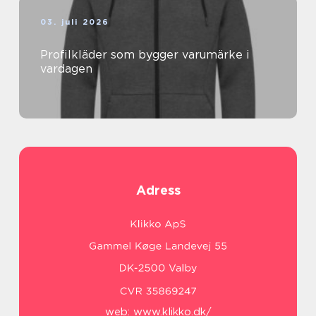
03. juli 2026
Profilkläder som bygger varumärke i
vardagen
Adress
web:
www.klikko.dk/