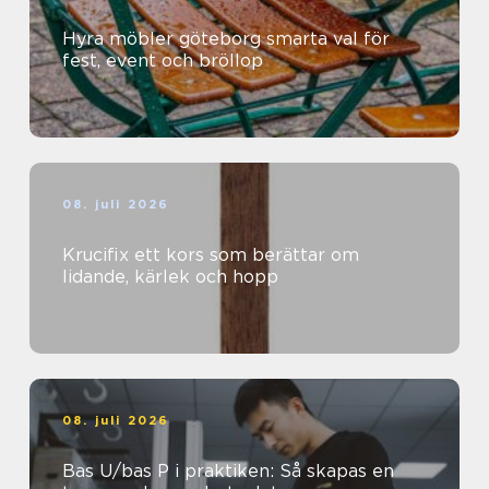
Hyra möbler göteborg smarta val för
fest, event och bröllop
08. juli 2026
Krucifix ett kors som berättar om
lidande, kärlek och hopp
08. juli 2026
Bas U/bas P i praktiken: Så skapas en