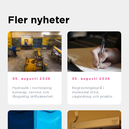
Fler nyheter
05. augusti 2026
05. augusti 2026
Hydraulik i norrköping
Begravningsbyrå i
kunskap, service och
munkedal stöd,
långsiktig driftsäkerhet
vägledning och praktisk
hjälp när någon dör