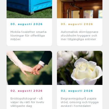
03. augusti 2026
03. augusti 2026
Mobila toaletter smarta
Automatisk dörröppnare
lösningar för offentliga
stockholm tryggare och
miljöer
mer tillgängliga entréer
02. augusti 2026
02. augusti 2026
Bröllopsfotograf – så
Begravningsbyrå pajala
väljer du rätt för livets
stöd, omsorg och trygga
viktigaste dag
avsked i tornedalen